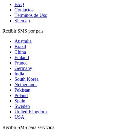
FAQ
Contactos
Términos de Uso
Sitemap
Recibir SMS por país:
Australia
Brazil
China
Finland
France
Germany
India
South Korea
Netherlands
Pakistan
Poland
Spain
Sweden
United Kingdom
USA
Recibir SMS para servicios: