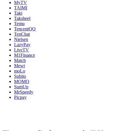
MyTV
TAIMI
Taki
Taksheel
Temu
TencentQQ
TenChat
Nielsen
LazyPay
LiveTV
M1Finance
Match
Mewt
moLo
Subito
MOMO
SumUp
MrSpeedy
Picpay