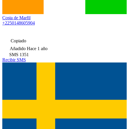
Costa de Marfil
+2250148605904
Copiado
Añadido
Hace 1 año
SMS
1351
Recibir SMS