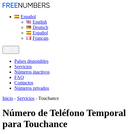
Español
English
Deutsch
Español
Français
Países disponibles
Servicios
Números inactivos
FAQ
Contactos
Números privados
Inicio
-
Servicios
-
Touchance
Número de Teléfono Temporal
para
Touchance