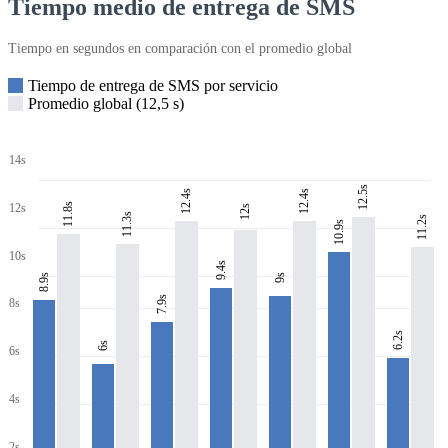
Tiempo medio de entrega de SMS
Tiempo en segundos en comparación con el promedio global
Tiempo de entrega de SMS por servicio
Promedio global (12,5 s)
14s
12.5s
12.4s
12.4s
11.8s
12s
12s
11.3s
11.2s
10.9s
10s
9.4s
8.9s
9s
7.9s
8s
6.2s
6s
6s
4s
2s