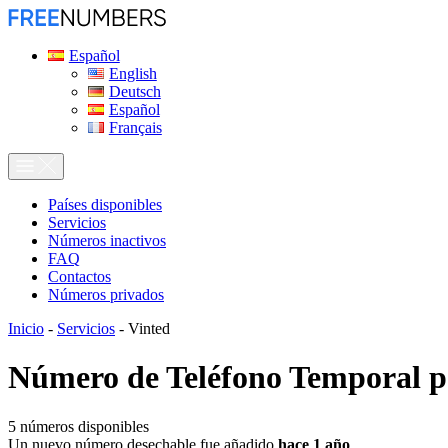
Español
English
Deutsch
Español
Français
Países disponibles
Servicios
Números inactivos
FAQ
Contactos
Números privados
Inicio
-
Servicios
-
Vinted
Número de Teléfono Temporal 
5
números disponibles
Un nuevo número desechable fue añadido
hace 1 año
.