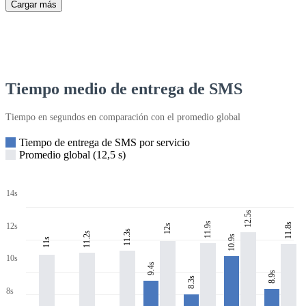
Cargar más
Tiempo medio de entrega de SMS
Tiempo en segundos en comparación con el promedio global
Tiempo de entrega de SMS por servicio
Promedio global (12,5 s)
14s
12.5s
11.9s
11.8s
12s
12s
11.3s
11.2s
10.9s
11s
10s
9.4s
8.9s
8.3s
8s