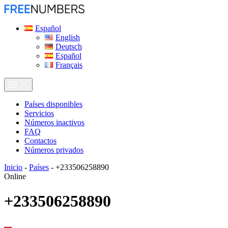
Español
English
Deutsch
Español
Français
Países disponibles
Servicios
Números inactivos
FAQ
Contactos
Números privados
Inicio
-
Países
-
+233506258890
Online
+233506258890