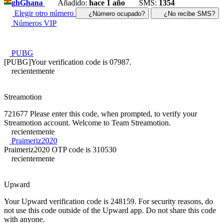
gh
Ghana
Añadido:
hace 1 año
SMS:
1354
Elegir otro número
¿Número ocupado?
¿No recibe SMS?
Números VIP
PUBG
[PUBG]Your verification code is 07987.
recientemente
Streamotion
721677 Please enter this code, when prompted, to verify your
Streamotion account. Welcome to Team Streamotion.
recientemente
Praimeriz2020
Praimeriz2020 OTP code is 310530
recientemente
Upward
Your Upward verification code is 248159. For security reasons, do
not use this code outside of the Upward app. Do not share this code
with anyone.