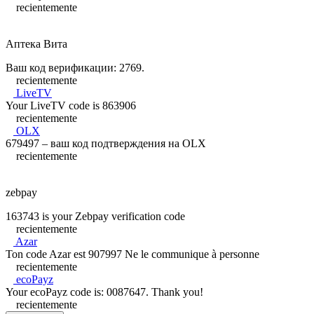
recientemente
Аптека Вита
Ваш код верификации: 2769.
recientemente
LiveTV
Your LiveTV code is 863906
recientemente
OLX
679497 – ваш код подтверждения на OLX
recientemente
zebpay
163743 is your Zebpay verification code
recientemente
Azar
Ton code Azar est 907997 Ne le communique à personne
recientemente
ecoPayz
Your ecoPayz code is: 0087647. Thank you!
recientemente