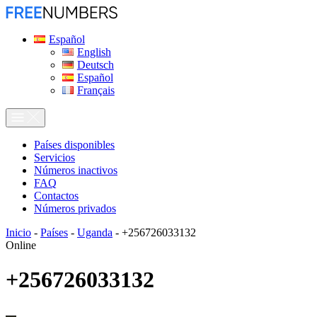
Español
English
Deutsch
Español
Français
Países disponibles
Servicios
Números inactivos
FAQ
Contactos
Números privados
Inicio
-
Países
-
Uganda
-
+256726033132
Online
+256726033132