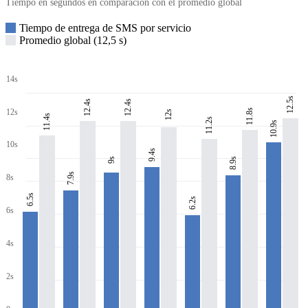
Tiempo en segundos en comparación con el promedio global
Tiempo de entrega de SMS por servicio
Promedio global (12,5 s)
14s
12.5s
12.4s
12.4s
11.8s
12s
12s
11.4s
11.2s
10.9s
10s
9.4s
8.9s
9s
7.9s
8s
6.5s
6.2s
6s
4s
2s