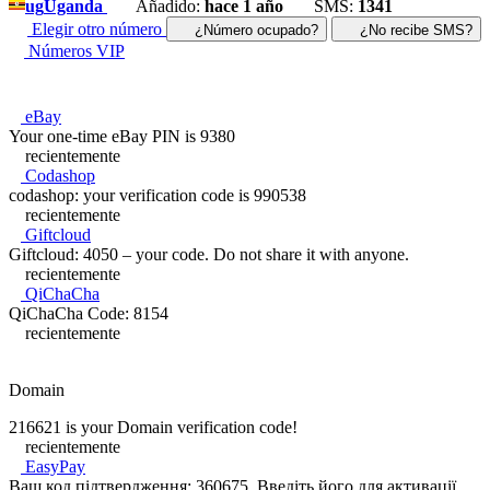
ug
Uganda
Añadido:
hace 1 año
SMS:
1341
Elegir otro número
¿Número ocupado?
¿No recibe SMS?
Números VIP
eBay
Your one-time eBay PIN is 9380
recientemente
Codashop
codashop: your verification code is 990538
recientemente
Giftcloud
Giftcloud: 4050 – your code. Do not share it with anyone.
recientemente
QiChaCha
QiChaCha Code: 8154
recientemente
Domain
216621 is your Domain verification code!
recientemente
EasyPay
Ваш код підтвердження: 360675. Введіть його для активації