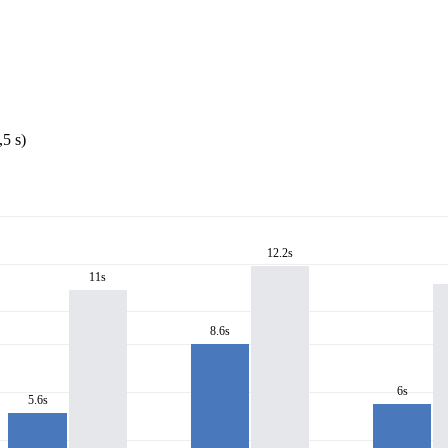
5 s)
12.2s
11s
8.6s
6s
5.6s