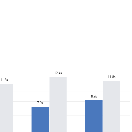
12.4s
11.8s
11.3s
8.9s
7.9s