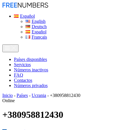
Español
English
Deutsch
Español
Français
Países disponibles
Servicios
Números inactivos
FAQ
Contactos
Números privados
Inicio
-
Países
-
Ucrania
-
+380958812430
Online
+380958812430