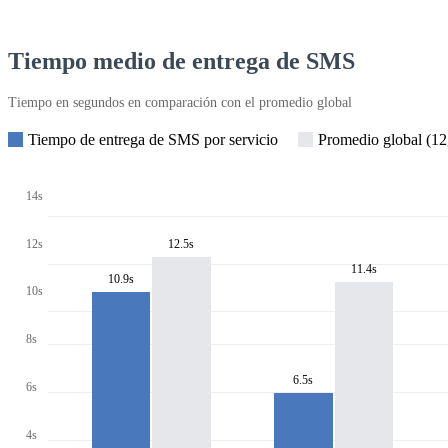
Tiempo medio de entrega de SMS
Tiempo en segundos en comparación con el promedio global
Tiempo de entrega de SMS por servicio
Promedio global (12,
14s
12s
12.5s
11.4s
10.9s
10s
8s
6.5s
6s
4s