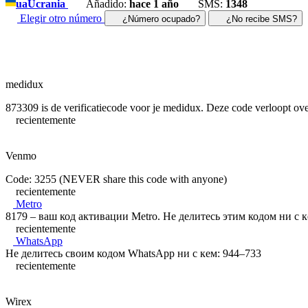
ua
Ucrania
Añadido:
hace 1 año
SMS:
1348
Elegir otro número
¿Número ocupado?
¿No recibe SMS?
medidux
873309 is de verificatiecode voor je medidux. Deze code verloopt ov
recientemente
Venmo
Code: 3255 (NEVER share this code with anyone)
recientemente
Metro
8179 – ваш код активации Metro. Не делитесь этим кодом ни с к
recientemente
WhatsApp
Не делитесь своим кодом WhatsApp ни с кем: 944–733
recientemente
Wirex