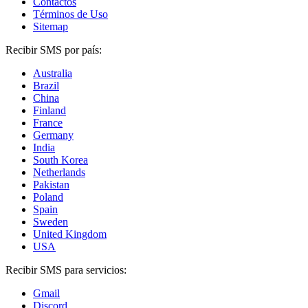
Contactos
Términos de Uso
Sitemap
Recibir SMS por país:
Australia
Brazil
China
Finland
France
Germany
India
South Korea
Netherlands
Pakistan
Poland
Spain
Sweden
United Kingdom
USA
Recibir SMS para servicios:
Gmail
Discord