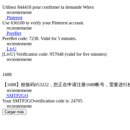
Utilisez 844418 pour confirmer la demande Wirex
recientemente
Pinterest
Use 636100 to verify your Pinterest account.
recientemente
PeerBet
PeerBet code: 7238. Valid for 5 minutes.
recientemente
LivU
[LivU] Verification code: 957048 (valid for five minutes)
recientemente
1688
【1688】校验码053222，您正在申请注册1688帐号，需要
recientemente
SMTP2GO
Your SMTP2GOverification code is: 24705
recientemente
Cargar más