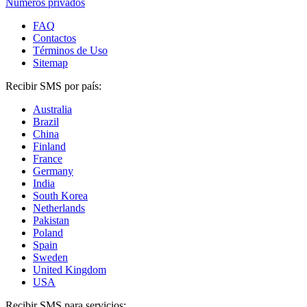
Números privados
FAQ
Contactos
Términos de Uso
Sitemap
Recibir SMS por país:
Australia
Brazil
China
Finland
France
Germany
India
South Korea
Netherlands
Pakistan
Poland
Spain
Sweden
United Kingdom
USA
Recibir SMS para servicios: