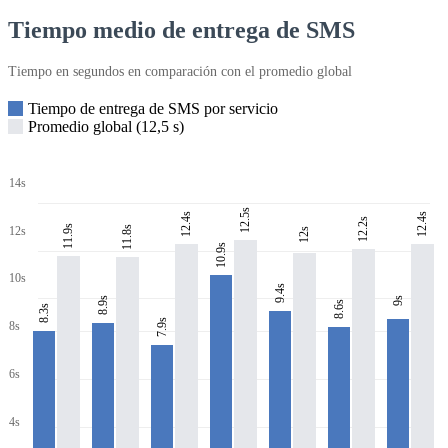
Tiempo medio de entrega de SMS
Tiempo en segundos en comparación con el promedio global
Tiempo de entrega de SMS por servicio
Promedio global (12,5 s)
14s
12.5s
12.4s
12.4s
12.2s
11.9s
11.8s
12s
12s
10.9s
10s
9.4s
8.9s
9s
8.6s
8.3s
7.9s
8s
6s
4s