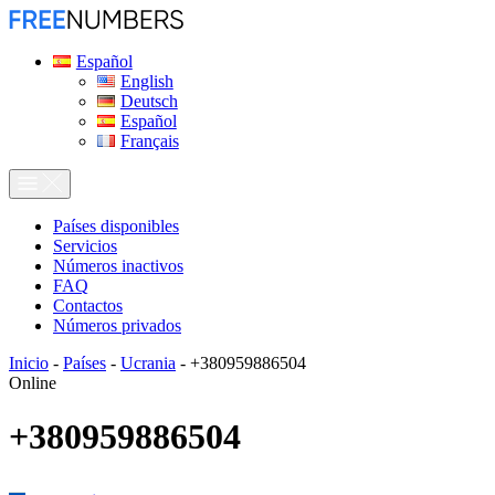
Español
English
Deutsch
Español
Français
Países disponibles
Servicios
Números inactivos
FAQ
Contactos
Números privados
Inicio
-
Países
-
Ucrania
-
+380959886504
Online
+380959886504