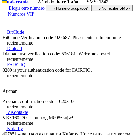
ua
Ucrania
Añadido:
hace 1 año
SMS:
1342
Elegir otro número
¿Número ocupado?
¿No recibe SMS?
Números VIP
BitClude
BitClude Verification code: 922687. Please enter it to continue.
recientemente
Dialpad
Dialpad: use verification code: 596181. Welcome aboard!
recientemente
FAIRTIQ
8200 is your authentication code for FAIRTIQ.
recientemente
Auchan
Auchan: confirmation code – 020319
recientemente
VKontakte
VK: 160270 – ваш код M898z3ujw9
recientemente
Kufarby
407851 – ваш код активации Kufarby. Не делитесь этим кодом