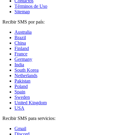
Contactos
Términos de Uso
Sitemap
Recibir SMS por país:
Australia
Brazil
China
Finland
France
Germany
India
South Korea
Netherlands
Pakistan
Poland
Spain
Sweden
United Kingdom
USA
Recibir SMS para servicios:
Gmail
Discord