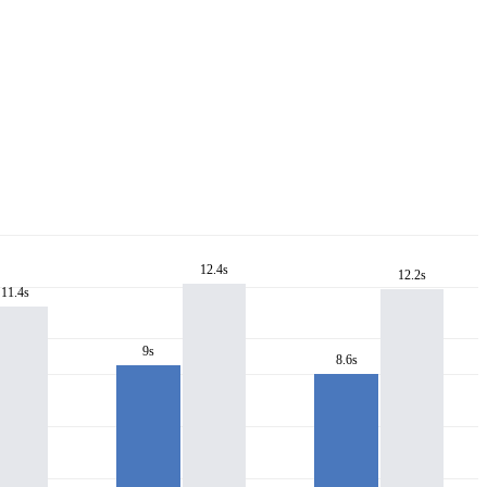
12.4s
12.2s
11.4s
9s
8.6s