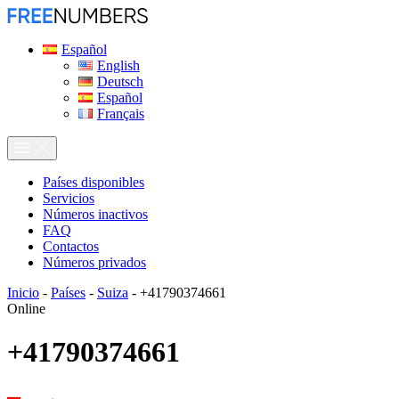
Español
English
Deutsch
Español
Français
Países disponibles
Servicios
Números inactivos
FAQ
Contactos
Números privados
Inicio
-
Países
-
Suiza
-
+41790374661
Online
+41790374661