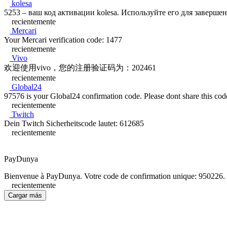
kolesa
5253 – ваш код активации kolesa. Используйте его для заверше
recientemente
Mercari
Your Mercari verification code: 1477
recientemente
Vivo
欢迎使用vivo，您的注册验证码为：202461
recientemente
Global24
97576 is your Global24 confirmation code. Please dont share this co
recientemente
Twitch
Dein Twitch Sicherheitscode lautet: 612685
recientemente
PayDunya
Bienvenue à PayDunya. Votre code de confirmation unique: 950226. S’il
recientemente
Cargar más