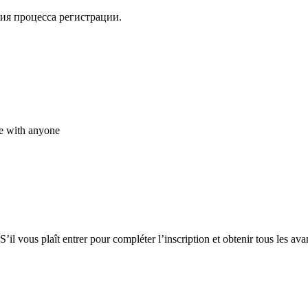
ния процесса регистрации.
de with anyone
 vous plaît entrer pour compléter l’inscription et obtenir tous les ava