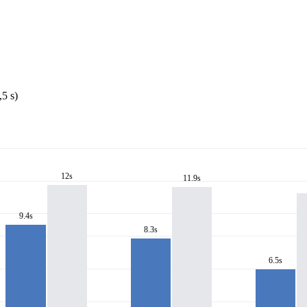
5 s)
12s
11.9s
9.4s
8.3s
6.5s