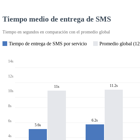
Tiempo medio de entrega de SMS
Tiempo en segundos en comparación con el promedio global
Tiempo de entrega de SMS por servicio
Promedio global (12,
14s
12s
11.2s
11s
10s
8s
6.2s
6s
5.6s
4s