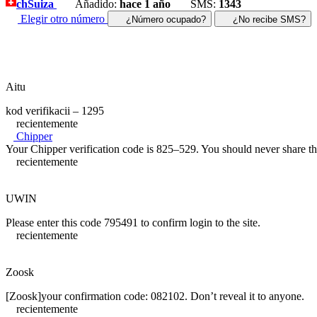
ch
Suiza
Añadido:
hace 1 año
SMS:
1343
Elegir otro número
¿Número ocupado?
¿No recibe SMS?
Aitu
kod verifikacii – 1295
recientemente
Chipper
Your Chipper verification code is 825–529. You should never share t
recientemente
UWIN
Please enter this code 795491 to confirm login to the site.
recientemente
Zoosk
[Zoosk]your confirmation code: 082102. Don’t reveal it to anyone.
recientemente