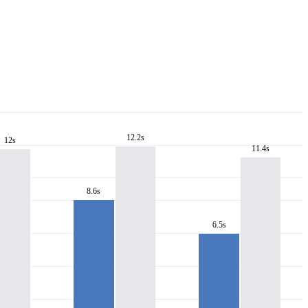
12.2s
12s
11.4s
8.6s
6.5s