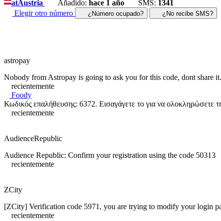
at
Austria
Añadido:
hace 1 año
SMS:
1341
Elegir otro número
¿Número ocupado?
¿No recibe SMS?
astropay
Nobody from Astropay is going to ask you for this code, dont share it
recientemente
Foody
Κωδικός επαλήθευσης: 6372. Εισαγάγετε το για να ολοκληρώσετε τη
recientemente
AudienceRepublic
Audience Republic: Confirm your registration using the code 50313
recientemente
ZCity
[ZCity] Verification code 5971, you are trying to modify your login p
recientemente