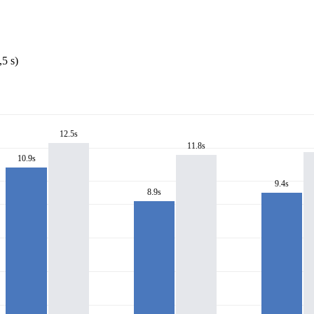
5 s)
12.5s
11.8s
10.9s
9.4s
8.9s