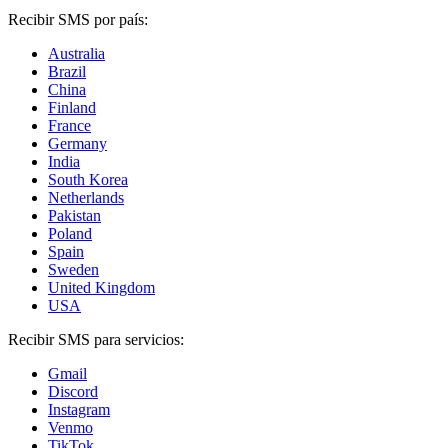
Recibir SMS por país:
Australia
Brazil
China
Finland
France
Germany
India
South Korea
Netherlands
Pakistan
Poland
Spain
Sweden
United Kingdom
USA
Recibir SMS para servicios:
Gmail
Discord
Instagram
Venmo
TikTok