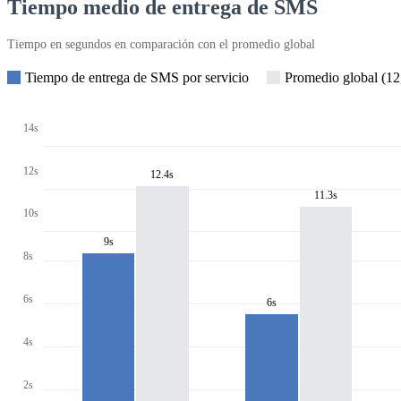
Tiempo medio de entrega de SMS
Tiempo en segundos en comparación con el promedio global
Tiempo de entrega de SMS por servicio
Promedio global (12,
14s
12s
12.4s
11.3s
10s
9s
8s
6s
6s
4s
2s