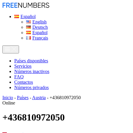
Español
English
Deutsch
Español
Français
Países disponibles
Servicios
Números inactivos
FAQ
Contactos
Números privados
Inicio
-
Países
-
Austria
-
+436810972050
Online
+436810972050