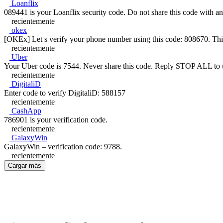
Loanflix
089441 is your Loanflix security code. Do not share this code with a
recientemente
okex
[OKEx] Let s verify your phone number using this code: 808670. This
recientemente
Uber
Your Uber code is 7544. Never share this code. Reply STOP ALL to
recientemente
DigitaliD
Enter code to verify DigitaliD: 588157
recientemente
CashApp
786901 is your verification code.
recientemente
GalaxyWin
GalaxyWin – verification code: 9788.
recientemente
Cargar más