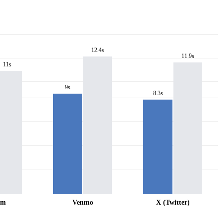
12.4s
11.9s
11s
9s
8.3s
am
Venmo
X (Twitter)