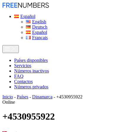
Español
English
Deutsch
Español
Français
Países disponibles
Servicios
Números inactivos
FAQ
Contactos
Números privados
Inicio
-
Países
-
Dinamarca
-
+4530955922
Online
+4530955922