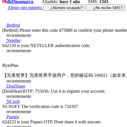
dk
Dinamarca
Añadido:
hace 1 año
SMS:
1343
Elegir otro número
¿Número ocupado?
¿No recibe SMS?
Betfred
[Betfred] Please enter this code 475686 to confirm your phone numbe
recientemente
Neteller
642139 is your NETELLER authentication code.
recientemente
BytePlus
【完美世界】完美世界手游用户，您的验证码 106021（如非
recientemente
DealShare
[DealShare]OTP: 755036. Use it to register your account.
recientemente
NCsoft
NCSOFT The verification code is 720397.
recientemente
Papara
624233 is your Papara OTP. Dont share it with anyone.
recientemente