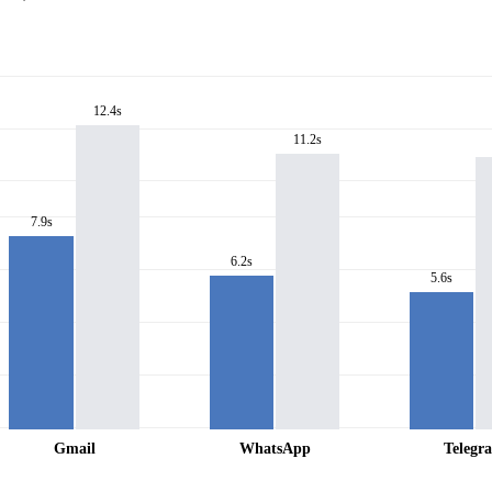
12.4s
11.2s
7.9s
6.2s
5.6s
Gmail
WhatsApp
Telegr