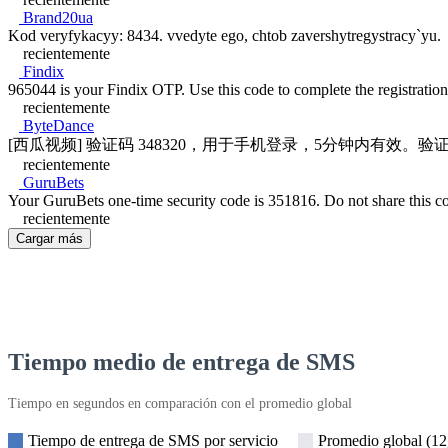
Brand20ua
Kod veryfykacyy: 8434. vvedyte ego, chtob zavershytregystracy`yu.
recientemente
Findix
965044 is your Findix OTP. Use this code to complete the registration
recientemente
ByteDance
[西瓜视频] 验证码 348320，用于手机登录，5分钟内有
recientemente
GuruBets
Your GuruBets one-time security code is 351816. Do not share this co
recientemente
Cargar más
Tiempo medio de entrega de SMS
Tiempo en segundos en comparación con el promedio global
Tiempo de entrega de SMS por servicio
Promedio global (12,