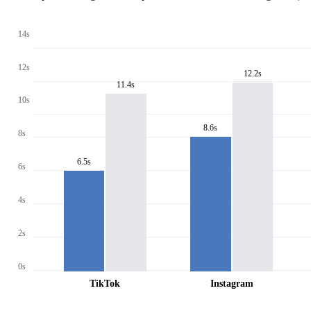
14s
12s
12.2s
11.4s
10s
8.6s
8s
6.5s
6s
4s
2s
0s
TikTok
Instagram