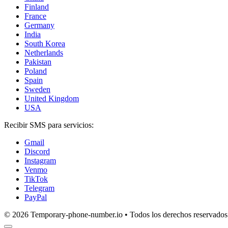
Finland
France
Germany
India
South Korea
Netherlands
Pakistan
Poland
Spain
Sweden
United Kingdom
USA
Recibir SMS para servicios:
Gmail
Discord
Instagram
Venmo
TikTok
Telegram
PayPal
© 2026 Temporary-phone-number.io • Todos los derechos reservados