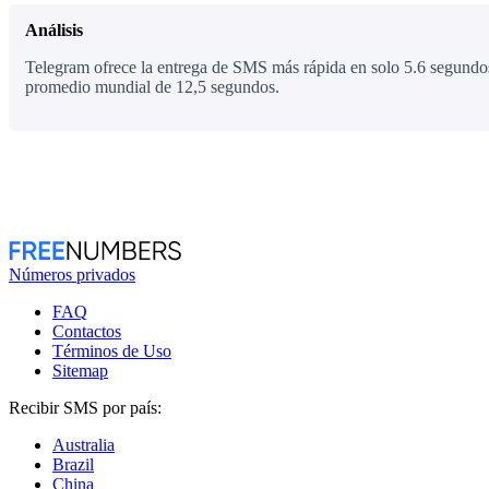
Análisis
Telegram ofrece la entrega de SMS más rápida en solo 5.6 segundos
promedio mundial de 12,5 segundos.
Números privados
FAQ
Contactos
Términos de Uso
Sitemap
Recibir SMS por país:
Australia
Brazil
China