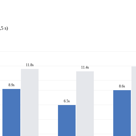
5 s)
11.8s
11.4s
8.9s
8.6s
6.5s