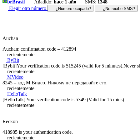
br
Brasil
Añadido:
hace 1 año
SMS:
1348
Elegir otro número
¿Número ocupado?
¿No recibe SMS?
Auchan
Auchan: confirmation code – 412894
recientemente
ByBit
[Bybit]Your verification code is 515245 (valid for 5 minutes).Never s
recientemente
MVideo
8245 – код М.Видео. Никому не передавайте его.
recientemente
HelloTalk
[HelloTalk] Your verification code is 5349 (Valid for 15 mins)
recientemente
Reckon
418985 is your authentication code.
recientemente