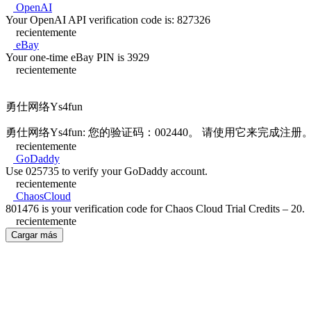
OpenAI
Your OpenAI API verification code is: 827326
recientemente
eBay
Your one-time eBay PIN is 3929
recientemente
勇仕网络Ys4fun
勇仕网络Ys4fun: 您的验证码：002440。 请使用它来完成注册
recientemente
GoDaddy
Use 025735 to verify your GoDaddy account.
recientemente
ChaosCloud
801476 is your verification code for Chaos Cloud Trial Credits – 20.
recientemente
Cargar más