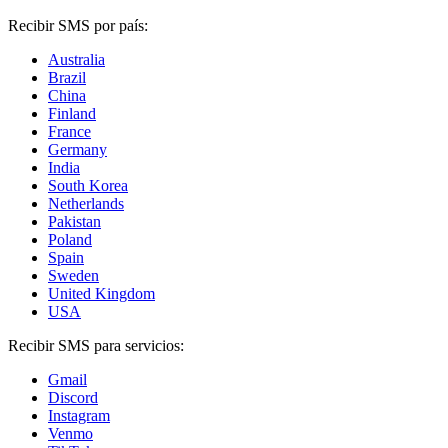
Recibir SMS por país:
Australia
Brazil
China
Finland
France
Germany
India
South Korea
Netherlands
Pakistan
Poland
Spain
Sweden
United Kingdom
USA
Recibir SMS para servicios:
Gmail
Discord
Instagram
Venmo