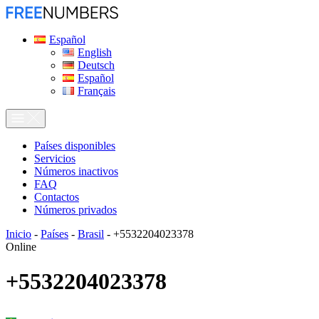
Español
English
Deutsch
Español
Français
Países disponibles
Servicios
Números inactivos
FAQ
Contactos
Números privados
Inicio
-
Países
-
Brasil
-
+5532204023378
Online
+5532204023378