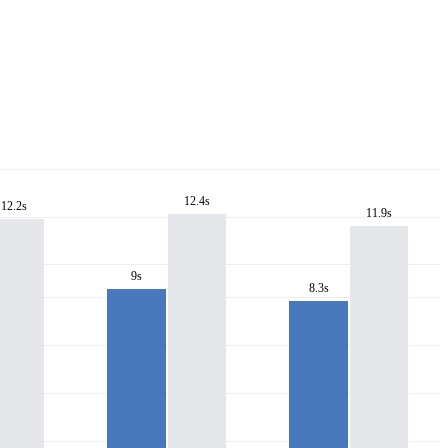
12.4s
12.2s
11.9s
9s
8.3s