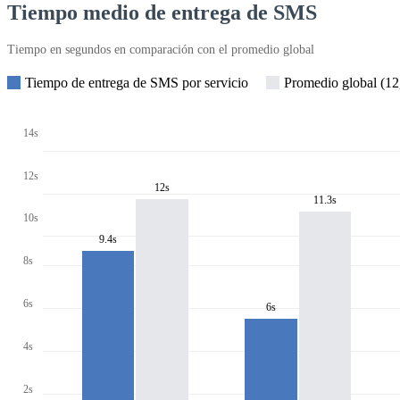
Tiempo medio de entrega de SMS
Tiempo en segundos en comparación con el promedio global
Tiempo de entrega de SMS por servicio
Promedio global (12,
14s
12s
12s
11.3s
10s
9.4s
8s
6s
6s
4s
2s