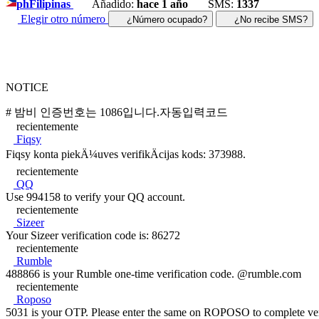
ph
Filipinas
Añadido:
hace 1 año
SMS:
1337
Elegir otro número
¿Número ocupado?
¿No recibe SMS?
NOTICE
# 밤비 인증번호는 1086입니다.자동입력코드
recientemente
Fiqsy
Fiqsy konta piekÄ¼uves verifikÄcijas kods: 373988.
recientemente
QQ
Use 994158 to verify your QQ account.
recientemente
Sizeer
Your Sizeer verification code is: 86272
recientemente
Rumble
488866 is your Rumble one-time verification code. @rumble.com
recientemente
Roposo
5031 is your OTP. Please enter the same on ROPOSO to complete veri