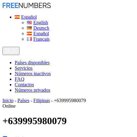
Español
English
Deutsch
Español
Français
Países disponibles
Servicios
Números inactivos
FAQ
Contactos
Números privados
Inicio
-
Países
-
Filipinas
-
+639995980079
Online
+639995980079