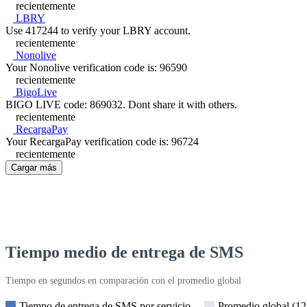
recientemente
LBRY
Use 417244 to verify your LBRY account.
recientemente
Nonolive
Your Nonolive verification code is: 96590
recientemente
BigoLive
BIGO LIVE code: 869032. Dont share it with others.
recientemente
RecargaPay
Your RecargaPay verification code is: 96724
recientemente
Cargar más
Tiempo medio de entrega de SMS
Tiempo en segundos en comparación con el promedio global
Tiempo de entrega de SMS por servicio
Promedio global (12,