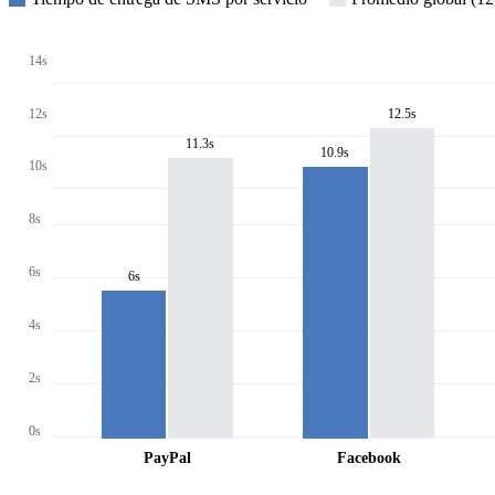
14s
12s
12.5s
11.3s
10.9s
10s
8s
6s
6s
4s
2s
0s
PayPal
Facebook