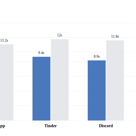
12s
11.8s
11.2s
9.4s
8.9s
App
Tinder
Discord