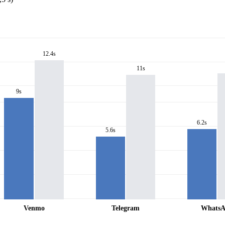
12.4s
11s
9s
6.2s
5.6s
Venmo
Telegram
Whats