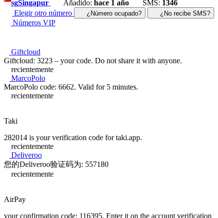
sg
Singapur
Añadido:
hace 1 año
SMS:
1346
Elegir otro número
¿Número ocupado?
¿No recibe SMS?
Números VIP
Giftcloud
Giftcloud: 3223 – your code. Do not share it with anyone.
recientemente
MarcoPolo
MarcoPolo code: 6662. Valid for 5 minutes.
recientemente
Taki
282014 is your verification code for taki.app.
recientemente
Deliveroo
您的Deliveroo验证码为: 557180
recientemente
AirPay
your confirmation code: 116395. Enter it on the account verification