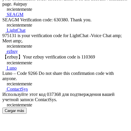
page. #airpay
recientemente
SEAGM
SEAGM Verification code: 630380. Thank you.
recientemente
LightChat
975131 is your verification code for LightChat -Voice Chat amp;
Meet amp;.
recientemente
ezbuy
【ezbuy】Your ezbuy verification code is 110369
recientemente
Luno
Luno – Code 9266 Do not share this confirmation code with
anyone.
recientemente
ContactSys
Используйте этот код 037368 для подтверждения вашей
учетной записи ContactSys.
recientemente
Cargar más