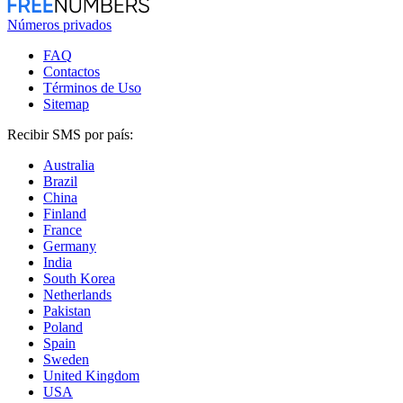
Números privados
FAQ
Contactos
Términos de Uso
Sitemap
Recibir SMS por país:
Australia
Brazil
China
Finland
France
Germany
India
South Korea
Netherlands
Pakistan
Poland
Spain
Sweden
United Kingdom
USA