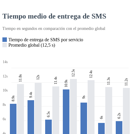
Tiempo medio de entrega de SMS
Tiempo en segundos en comparación con el promedio global
Tiempo de entrega de SMS por servicio
Promedio global (12,5 s)
14s
12.5s
12.4s
11.8s
12s
12s
11.4s
11.3s
11.2s
10.9s
10s
9.4s
8.9s
9s
8s
6.5s
6.2s
6s
6s
4s