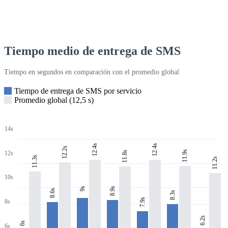
Tiempo medio de entrega de SMS
Tiempo en segundos en comparación con el promedio global
Tiempo de entrega de SMS por servicio
Promedio global (12,5 s)
14s
12.4s
12.4s
12.2s
11.9s
11.8s
12s
11.3s
11.2s
10s
8.9s
9s
8.6s
8.3s
7.9s
8s
6.2s
6s
6s