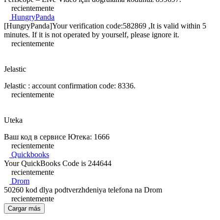
recientemente
HungryPanda
[HungryPanda]Your verification code:582869 ,It is valid within 5
minutes. If it is not operated by yourself, please ignore it.
recientemente
Jelastic
Jelastic : account confirmation code: 8336.
recientemente
Uteka
Ваш код в сервисе Ютека: 1666
recientemente
Quickbooks
Your QuickBooks Code is 244644
recientemente
Drom
50260 kod dlya podtverzhdeniya telefona na Drom
recientemente
Cargar más