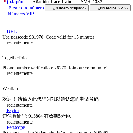
jp
Japón
Añadido:
hace 1 año
SMS:
1337
Elegir otro número
¿Número ocupado?
¿No recibe SMS?
Números VIP
DHL
Use passcode 931970. Code valid for 15 minutes.
recientemente
TogetherPrice
Phone number verification: 26270. Join our community!
recientemente
Weidian
欢迎！ 请输入此代码5471以确认您的电话号码
recientemente
Paytm
短信验证码: 913804 有效期5分钟.
recientemente
Periscope
Periscope – Live Video için doğrulama kodunuz 899697.