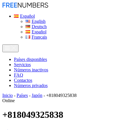
Español
English
Deutsch
Español
Français
Países disponibles
Servicios
Números inactivos
FAQ
Contactos
Números privados
Inicio
-
Países
-
Japón
-
+818049325838
Online
+818049325838