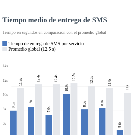
Tiempo medio de entrega de SMS
Tiempo en segundos en comparación con el promedio global
Tiempo de entrega de SMS por servicio
Promedio global (12,5 s)
14s
12.5s
12.4s
12.4s
12.2s
11.9s
11.8s
12s
10.9s
11s
10s
8.9s
9s
8.6s
8.3s
7.9s
8s
6s
5.6s