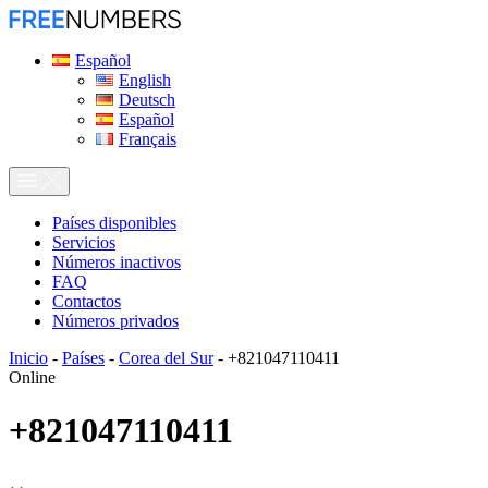
Español
English
Deutsch
Español
Français
Países disponibles
Servicios
Números inactivos
FAQ
Contactos
Números privados
Inicio
-
Países
-
Corea del Sur
-
+821047110411
Online
+821047110411