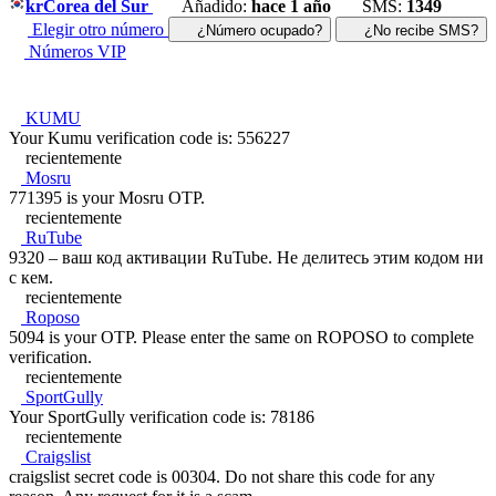
kr
Corea del Sur
Añadido:
hace 1 año
SMS:
1349
Elegir otro número
¿Número ocupado?
¿No recibe SMS?
Números VIP
KUMU
Your Kumu verification code is: 556227
recientemente
Mosru
771395 is your Mosru OTP.
recientemente
RuTube
9320 – ваш код активации RuTube. Не делитесь этим кодом ни
с кем.
recientemente
Roposo
5094 is your OTP. Please enter the same on ROPOSO to complete
verification.
recientemente
SportGully
Your SportGully verification code is: 78186
recientemente
Craigslist
craigslist secret code is 00304. Do not share this code for any