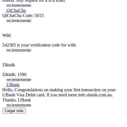
reason. Any request for it is a scam.
recientemente
QiChaCha
QiChaCha Code: 5015
recientemente
Wild
542365 is your verification code for wild.
recientemente
Ziktalk
Ziktalk: 1590
recientemente
UBank
Hello, Congratulations on making your first transaction on your
UBank Visa Debit card. If you need more info ubank.com.au.
Thanks, UBank
recientemente
Cargar más