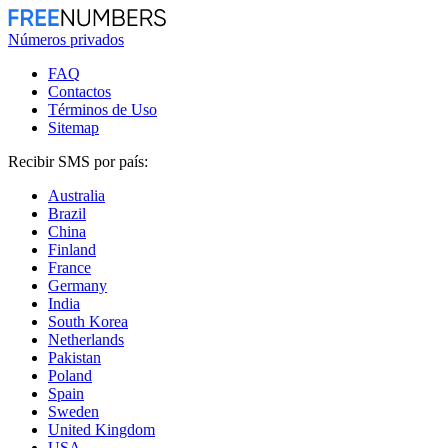
Números privados
FAQ
Contactos
Términos de Uso
Sitemap
Recibir SMS por país:
Australia
Brazil
China
Finland
France
Germany
India
South Korea
Netherlands
Pakistan
Poland
Spain
Sweden
United Kingdom
USA