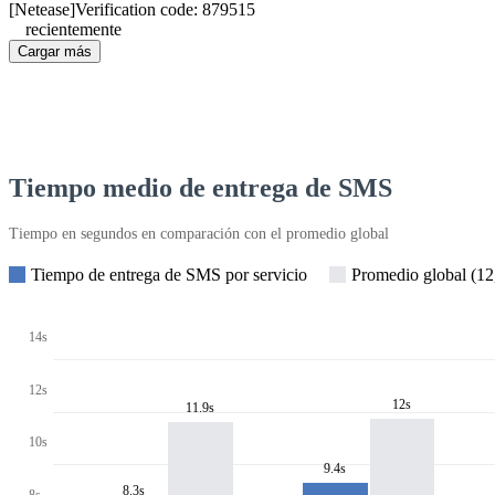
[Netease]Verification code: 879515
recientemente
Cargar más
Tiempo medio de entrega de SMS
Tiempo en segundos en comparación con el promedio global
Tiempo de entrega de SMS por servicio
Promedio global (12,
14s
12s
12s
11.9s
10s
9.4s
8.3s