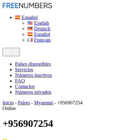
Español
English
Deutsch
Español
Français
Países disponibles
Servicios
Números inactivos
FAQ
Contactos
Números privados
Inicio
-
Países
-
Myanmar
-
+956907254
Online
+956907254