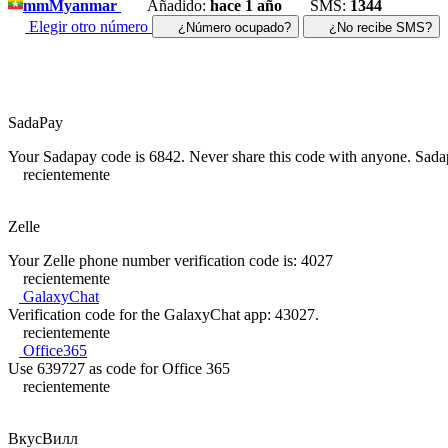
mm
Myanmar
Añadido:
hace 1 año
SMS:
1344
Elegir otro número
¿Número ocupado?
¿No recibe SMS?
SadaPay
Your Sadapay code is 6842. Never share this code with anyone. Sadapa
recientemente
Zelle
Your Zelle phone number verification code is: 4027
recientemente
GalaxyChat
Verification code for the GalaxyChat app: 43027.
recientemente
Office365
Use 639727 as code for Office 365
recientemente
ВкусВилл