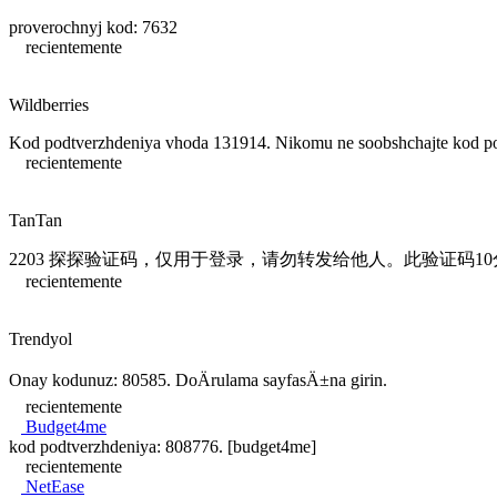
proverochnyj kod: 7632
recientemente
Wildberries
Kod podtverzhdeniya vhoda 131914. Nikomu ne soobshchajte kod podt
recientemente
TanTan
2203 探探验证码，仅用于登录，请勿转发给他人。此验证码
recientemente
Trendyol
Onay kodunuz: 80585. DoÄrulama sayfasÄ±na girin.
recientemente
Budget4me
kod podtverzhdeniya: 808776. [budget4me]
recientemente
NetEase