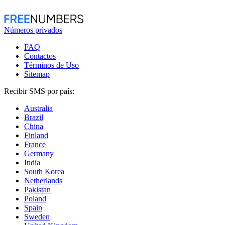
Números privados
FAQ
Contactos
Términos de Uso
Sitemap
Recibir SMS por país:
Australia
Brazil
China
Finland
France
Germany
India
South Korea
Netherlands
Pakistan
Poland
Spain
Sweden