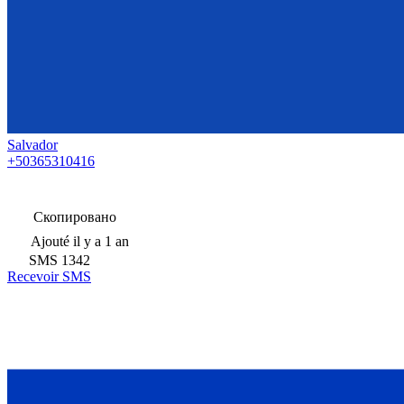
Salvador
+50365310416
Скопировано
Ajouté
il y a 1 an
SMS
1342
Recevoir SMS