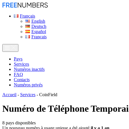
Français
English
Deutsch
Español
Français
Pays
Services
Numéros inactifs
FAQ
Contacts
Numéros privés
Accueil
-
Services
-
CoinField
Numéro de Téléphone Temporai
8
pays disponibles
Un nouveau numéro à usage unique a été ajouté
il y a 1 an
.