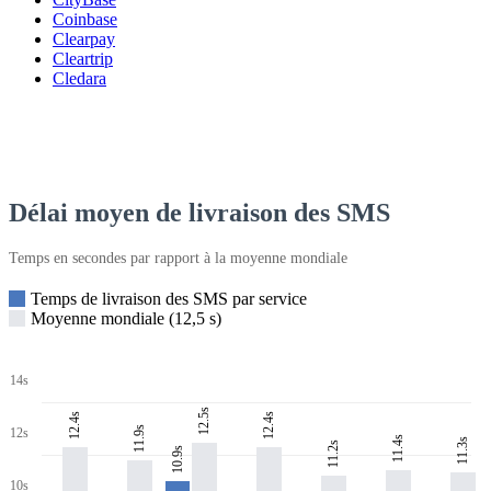
Coinbase
Clearpay
Cleartrip
Cledara
Délai moyen de livraison des SMS
Temps en secondes par rapport à la moyenne mondiale
Temps de livraison des SMS par service
Moyenne mondiale (12,5 s)
14s
12.5s
12.4s
12.4s
11.9s
12s
11.4s
11.3s
11.2s
10.9s
10s