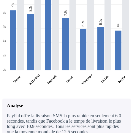
9s
8.3s
7.9s
8s
6.5s
6.2s
6s
6s
4s
2s
0s
WhatsApp
X (Twitter)
Facebook
TikTok
PayPal
Venmo
Gmail
Analyse
PayPal offre la livraison SMS la plus rapide en seulement 6.0
secondes, tandis que Facebook a le temps de livraison le plus
long avec 10.9 secondes. Tous les services sont plus rapides
que la moyenne mondiale de 12,5 secondes.