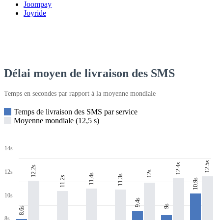
Joompay
Joyride
Délai moyen de livraison des SMS
Temps en secondes par rapport à la moyenne mondiale
Temps de livraison des SMS par service
Moyenne mondiale (12,5 s)
14s
12.5s
12.4s
12.2s
12s
12s
11.4s
11.3s
11.2s
10.9s
10s
9.4s
9s
8.6s
8s