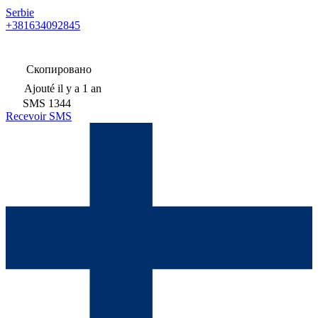
Serbie
+381634092845
Скопировано
Ajouté
il y a 1 an
SMS
1344
Recevoir SMS