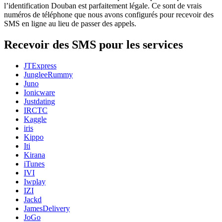
l’identification Douban est parfaitement légale. Ce sont de vrais
numéros de téléphone que nous avons configurés pour recevoir des
SMS en ligne au lieu de passer des appels.
Recevoir des SMS pour les services
JTExpress
JungleeRummy
Juno
Ionicware
Justdating
IRCTC
Kaggle
iris
Kippo
Iti
Kirana
iTunes
IVI
Iwplay
IZI
Jackd
JamesDelivery
JoGo