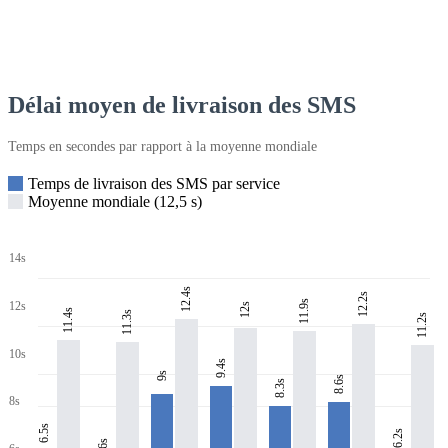
Délai moyen de livraison des SMS
Temps en secondes par rapport à la moyenne mondiale
Temps de livraison des SMS par service
Moyenne mondiale (12,5 s)
14s
12.4s
12.2s
11.9s
12s
12s
11.4s
11.3s
11.2s
10s
9.4s
9s
8.6s
8.3s
8s
6.5s
6.2s
6s