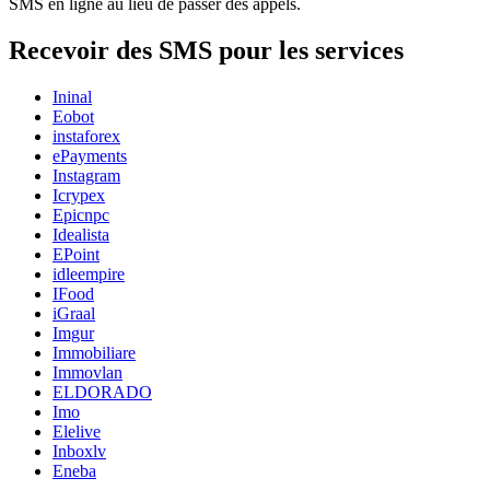
SMS en ligne au lieu de passer des appels.
Recevoir des SMS pour les services
Ininal
Eobot
instaforex
ePayments
Instagram
Icrypex
Epicnpc
Idealista
EPoint
idleempire
IFood
iGraal
Imgur
Immobiliare
Immovlan
ELDORADO
Imo
Elelive
Inboxlv
Eneba