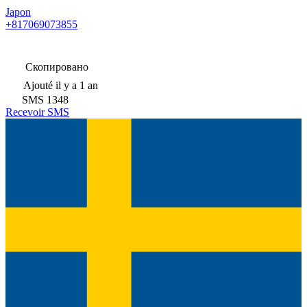
Japon
+817069073855
Скопировано
Ajouté
il y a 1 an
SMS
1348
Recevoir SMS