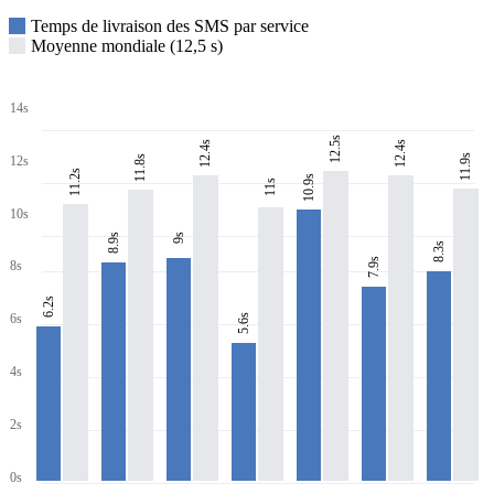
Temps de livraison des SMS par service
Moyenne mondiale (12,5 s)
14s
12.5s
12.4s
12.4s
11.9s
11.8s
12s
11.2s
10.9s
11s
10s
8.9s
9s
8.3s
7.9s
8s
6.2s
6s
5.6s
4s
2s
0s