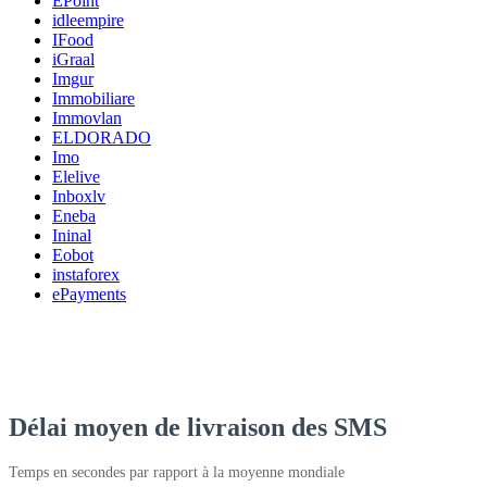
EPoint
idleempire
IFood
iGraal
Imgur
Immobiliare
Immovlan
ELDORADO
Imo
Elelive
Inboxlv
Eneba
Ininal
Eobot
instaforex
ePayments
Délai moyen de livraison des SMS
Temps en secondes par rapport à la moyenne mondiale