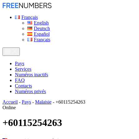
Français
English
Deutsch
Español
Français
Pays
Services
Numéros inactifs
FAQ
Contacts
Numéros privés
Accueil
-
Pays
-
Malaisie
-
+60115254263
Online
+60115254263