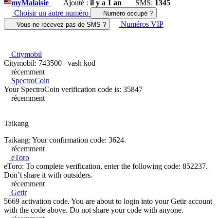
my
Malaisie
Ajouté :
il y a 1 an
SMS:
1345
Choisir un autre numéro
Numéro occupé ?
Numéros VIP
Vous ne recevez pas de SMS ?
Citymobil
Citymobil: 743500– vash kod
récemment
SpectroCoin
Your SpectroCoin verification code is: 35847
récemment
Taikang
Taikang: Your confirmation code: 3624.
récemment
eToro
eToro: To complete verification, enter the following code: 852237.
Don’t share it with outsiders.
récemment
Getir
5669 activation code. You are about to login into your Getir account
with the code above. Do not share your code with anyone.