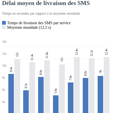
Délai moyen de livraison des SMS
Temps en secondes par rapport à la moyenne mondiale
Temps de livraison des SMS par service
Moyenne mondiale (12,5 s)
14s
12.4s
12.4s
12.2s
11.8s
12s
12s
11.4s
11s
10s
9.4s
8.9s
9s
8.6s
7.9s
8s
6.5s
6s
5.6s
4s