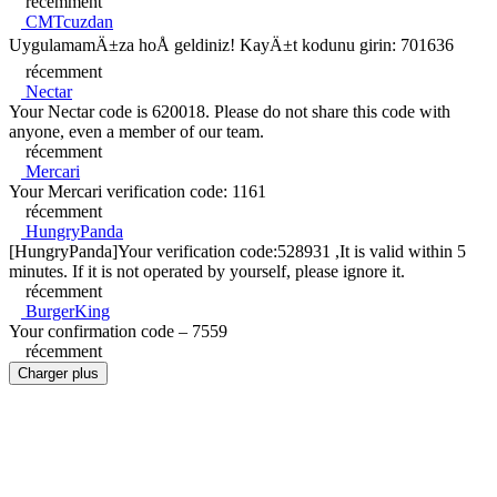
récemment
CMTcuzdan
UygulamamÄ±za hoÅ geldiniz! KayÄ±t kodunu girin: 701636
récemment
Nectar
Your Nectar code is 620018. Please do not share this code with
anyone, even a member of our team.
récemment
Mercari
Your Mercari verification code: 1161
récemment
HungryPanda
[HungryPanda]Your verification code:528931 ,It is valid within 5
minutes. If it is not operated by yourself, please ignore it.
récemment
BurgerKing
Your confirmation code – 7559
récemment
Charger plus