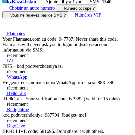
kz
Kazakhstan
Ajouté :
il y a 1 an
SMS:
1340
Choisir un autre numéro
Numéro occupé ?
Numéros VIP
Vous ne recevez pas de SMS ?
Flatmates
Your Flatmates.com.au code: 047787. Never share this code.
Flatmates will never ask you to login or disclose account
information via SMS.
récemment
IZI
7875 – kod podtverzhdeniya izi
récemment
WhatsApp
Не делитесь своим кодом WhatsApp ни с кем: 883–396
récemment
HelloTalk
[HelloTalk] Your verification code is 3382 (Valid for 15 mins)
récemment
Budget4me
kod podtverzhdeniya: 987704. [budget4me]
récemment
BigoLive
BIGO LIVE code: 681696. Dont share it with others.