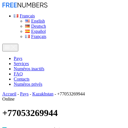
Français
English
Deutsch
Español
Français
Pays
Services
Numéros inactifs
FAQ
Contacts
Numéros privés
Accueil
-
Pays
-
Kazakhstan
-
+77053269944
Online
+77053269944