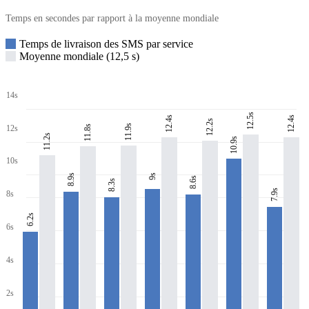
Temps en secondes par rapport à la moyenne mondiale
Temps de livraison des SMS par service
Moyenne mondiale (12,5 s)
14s
12.5s
12.4s
12.4s
12.2s
11.9s
11.8s
12s
11.2s
10.9s
10s
8.9s
9s
8.6s
8.3s
7.9s
8s
6.2s
6s
4s
2s