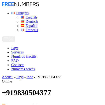
Français
English
Deutsch
Español
Français
Pays
Services
Numéros inactifs
FAQ
Contacts
Numéros privés
Accueil
-
Pays
-
Inde
-
+919830504377
Online
+919830504377