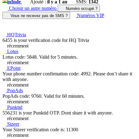
in
Inde
Ajouté :
il y a 1 an
SMS:
1342
Choisir un autre numéro
Numéro occupé ?
Numéros VIP
Vous ne recevez pas de SMS ?
HQTrivia
6455 is your verification code for HQ Trivia
récemment
Lotus
Lotus code: 5848. Valid for 5 minutes.
récemment
EPoint
Your phone number confirmation code: 4992. Please don’t share it
with anyone.
récemment
PopAds
PopAds code: 9760. Valid for 60 minutes.
récemment
Punktid
556231 is your Punktid OTP. Dont share it with anyone.
récemment
Sizeer
Your Sizeer verification code is: 11300
récemment