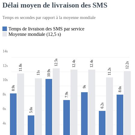
Délai moyen de livraison des SMS
Temps en secondes par rapport à la moyenne mondiale
Temps de livraison des SMS par service
Moyenne mondiale (12,5 s)
14s
12.5s
12.4s
12.4s
12.2s
11.8s
12s
11.2s
10.9s
11s
10s
8.9s
9s
8.6s
7.9s
8s
6.2s
6s
5.6s
4s