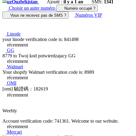
uz
Ouzbékistan
Ajouté :
il y a 1 an
SMS:
1341
Choisir un autre numéro
Numéro occupé ?
Numéros VIP
Vous ne recevez pas de SMS ?
Linode
your linode verification code is: 841498
récemment
GG
8779 to Twoj kod potwierdzajacy GG
récemment
Walmart
Your shopify Walmart verification code is: 8989
récemment
OMI
[omi] 驗證碼：182619
récemment
Weebly
Account verification code: 741361. Welcome to our website.
récemment
Mercari