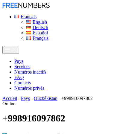
Français
English
Deutsch
Español
Français
Pays
Services
Numéros inactifs
FAQ
Contacts
Numéros privés
Accueil
-
Pays
-
Ouzbékistan
-
+998916097862
Online
+998916097862