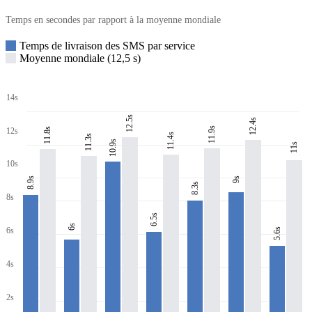
Temps en secondes par rapport à la moyenne mondiale
Temps de livraison des SMS par service
Moyenne mondiale (12,5 s)
14s
12.5s
12.4s
11.9s
11.8s
12s
11.4s
11.3s
10.9s
11s
10s
8.9s
9s
8.3s
8s
6.5s
6s
6s
5.6s
4s
2s