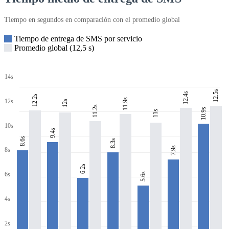
Tiempo en segundos en comparación con el promedio global
Tiempo de entrega de SMS por servicio
Promedio global (12,5 s)
14s
12.5s
12.4s
12.2s
11.9s
12s
12s
11.2s
10.9s
11s
10s
9.4s
8.6s
8.3s
7.9s
8s
6.2s
6s
5.6s
4s
2s