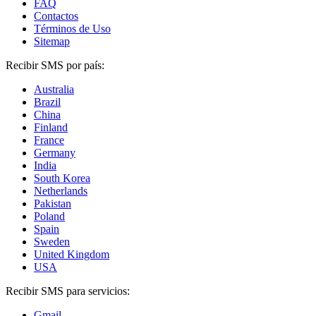
FAQ
Contactos
Términos de Uso
Sitemap
Recibir SMS por país:
Australia
Brazil
China
Finland
France
Germany
India
South Korea
Netherlands
Pakistan
Poland
Spain
Sweden
United Kingdom
USA
Recibir SMS para servicios:
Gmail