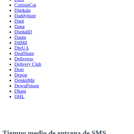
CuriousCat
Digikala
Daddyhunt
Digit
Dana
DigitaliD
Daum
DilMil
DbrUA
DealShare
Deliveroo
Delivery Club
Dent
Depop
DetskiiMir
DewuPoison
Dhani
DHL
Tiempo medio de entrega de SMS