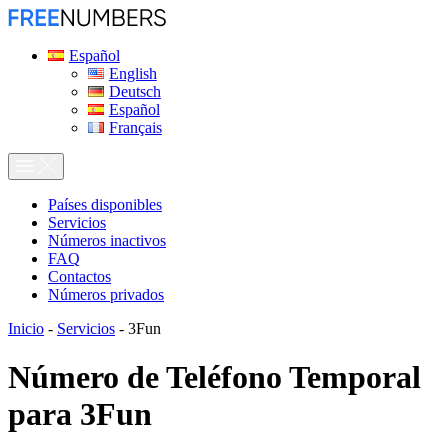
Español
English
Deutsch
Español
Français
Países disponibles
Servicios
Números inactivos
FAQ
Contactos
Números privados
Inicio
-
Servicios
-
3Fun
Número de Teléfono Temporal
para
3Fun