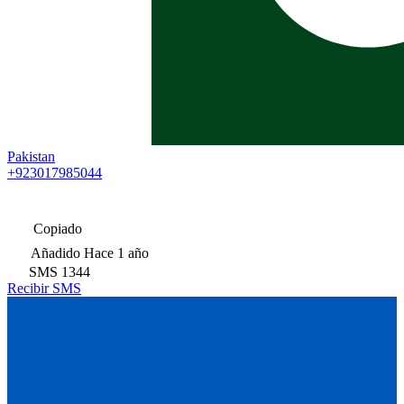
Pakistan
+923017985044
Copiado
Añadido
Hace 1 año
SMS
1344
Recibir SMS