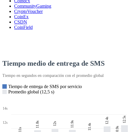
Coindcx
CommunityGaming
CryptoVoucher
CoinEx
CSDN
CoinField
Tiempo medio de entrega de SMS
Tiempo en segundos en comparación con el promedio global
Tiempo de entrega de SMS por servicio
Promedio global (12,5 s)
14s
12.5s
12.4s
11.9s
11.8s
12s
12s
11.4s
10.9s
11s