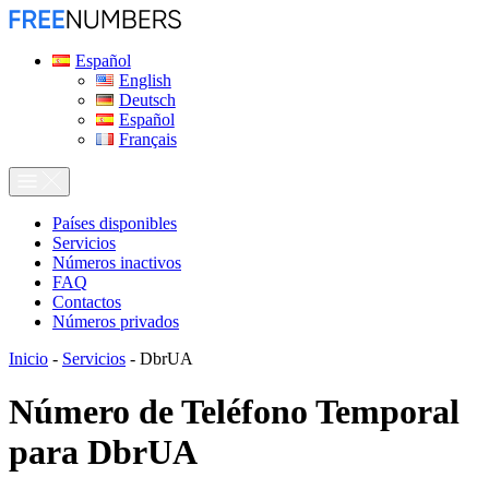
Español
English
Deutsch
Español
Français
Países disponibles
Servicios
Números inactivos
FAQ
Contactos
Números privados
Inicio
-
Servicios
-
DbrUA
Número de Teléfono Temporal
para
DbrUA