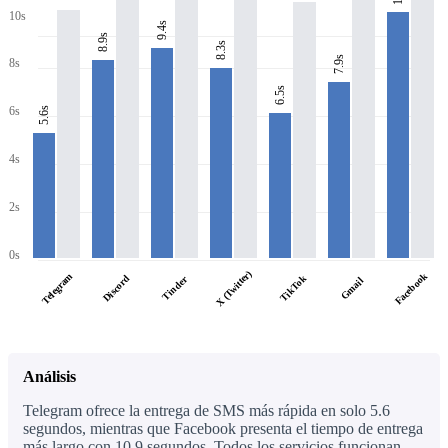
10s
9.4s
8.9s
8.3s
7.9s
8s
6.5s
6s
5.6s
4s
2s
0s
X (Twitter)
Facebook
Telegram
Discord
TikTok
Tinder
Gmail
Análisis
Telegram ofrece la entrega de SMS más rápida en solo 5.6
segundos, mientras que Facebook presenta el tiempo de entrega
más largo con 10.9 segundos. Todos los servicios funcionan