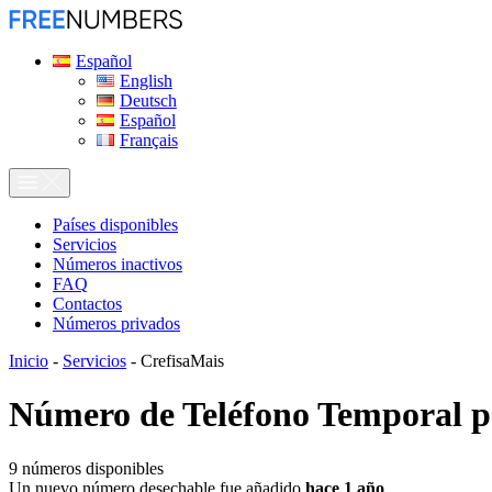
Español
English
Deutsch
Español
Français
Países disponibles
Servicios
Números inactivos
FAQ
Contactos
Números privados
Inicio
-
Servicios
-
CrefisaMais
Número de Teléfono Temporal 
9
números disponibles
Un nuevo número desechable fue añadido
hace 1 año
.