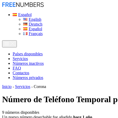
Español
English
Deutsch
Español
Français
Países disponibles
Servicios
Números inactivos
FAQ
Contactos
Números privados
Inicio
-
Servicios
-
Corona
Número de Teléfono Temporal 
9
números disponibles
Un nuevo número desechable fue añadido
hace 1 año
.