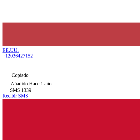
EE.UU.
+12036427152
Copiado
Añadido
Hace 1 año
SMS
1339
Recibir SMS