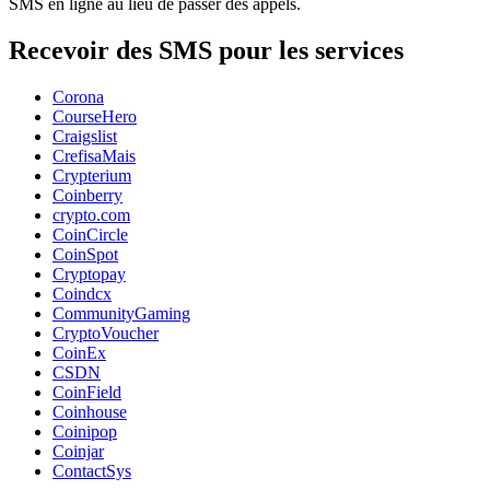
SMS en ligne au lieu de passer des appels.
Recevoir des SMS pour les services
Corona
CourseHero
Craigslist
CrefisaMais
Crypterium
Coinberry
crypto.com
CoinCircle
CoinSpot
Cryptopay
Coindcx
CommunityGaming
CryptoVoucher
CoinEx
CSDN
CoinField
Coinhouse
Coinipop
Coinjar
ContactSys