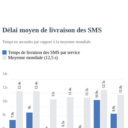
Délai moyen de livraison des SMS
Temps en secondes par rapport à la moyenne mondiale
Temps de livraison des SMS par service
Moyenne mondiale (12,5 s)
14s
12.5s
12.4s
12.4s
11.8s
12s
11.4s
11.3s
10.9s
11s
10s
8.9s
9s
7.9s
8s
6.5s
6s