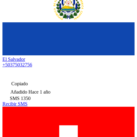
El Salvador
+50375032756
Copiado
Añadido
Hace 1 año
SMS
1350
Recibir SMS