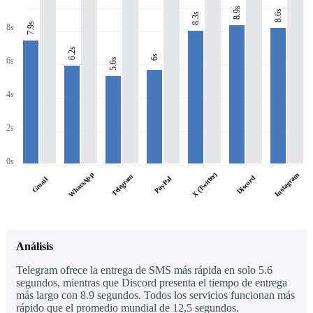
8.9s
8.6s
8.3s
7.9s
8s
6.2s
6s
6s
5.6s
4s
2s
0s
WhatsApp
X (Twitter)
Instagram
Telegram
Discord
PayPal
Gmail
Análisis
Telegram ofrece la entrega de SMS más rápida en solo 5.6
segundos, mientras que Discord presenta el tiempo de entrega
más largo con 8.9 segundos. Todos los servicios funcionan más
rápido que el promedio mundial de 12,5 segundos.