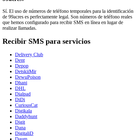
Sí. El uso de números de teléfono temporales para la identificación
de 99acres es perfectamente legal. Son números de teléfono reales
que hemos configurado para recibir SMS en línea en lugar de
realizar llamadas.
Recibir SMS para servicios
Delivery Club
Dent
Depop
DetskiiMir
DewuPoison
Dhani
DHL
Dialpad
DiDi
CuriousCat
Digikala
Daddyhunt
Digit
Dana
DigitaliD
Daum