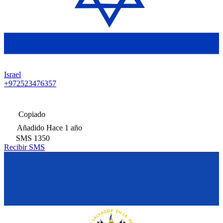
Israel
+972523476357
Copiado
Añadido
Hace 1 año
SMS
1350
Recibir SMS