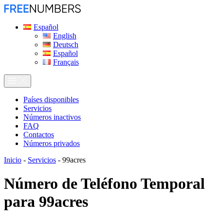
Español
English
Deutsch
Español
Français
Países disponibles
Servicios
Números inactivos
FAQ
Contactos
Números privados
Inicio
-
Servicios
-
99acres
Número de Teléfono Temporal
para
99acres