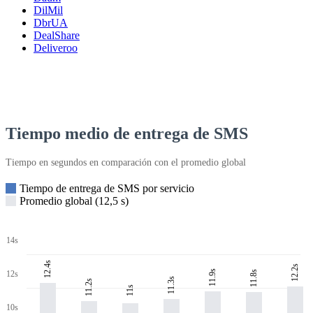
DilMil
DbrUA
DealShare
Deliveroo
Tiempo medio de entrega de SMS
Tiempo en segundos en comparación con el promedio global
Tiempo de entrega de SMS por servicio
Promedio global (12,5 s)
14s
12.4s
12.2s
11.9s
11.8s
12s
11.3s
11.2s
11s
10s