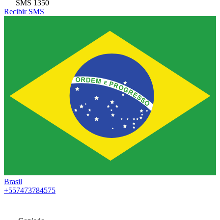
SMS
1350
Recibir SMS
Brasil
+557473784575