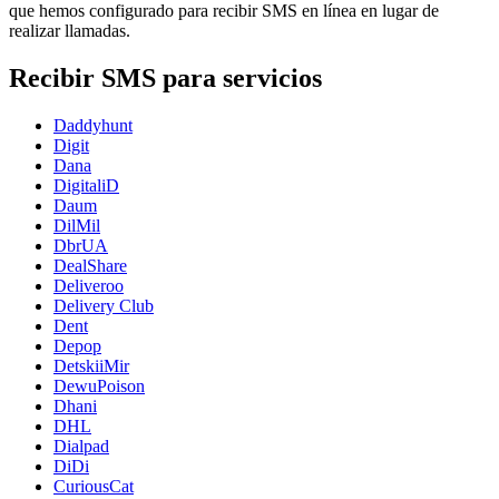
que hemos configurado para recibir SMS en línea en lugar de
realizar llamadas.
Recibir SMS para servicios
Daddyhunt
Digit
Dana
DigitaliD
Daum
DilMil
DbrUA
DealShare
Deliveroo
Delivery Club
Dent
Depop
DetskiiMir
DewuPoison
Dhani
DHL
Dialpad
DiDi
CuriousCat