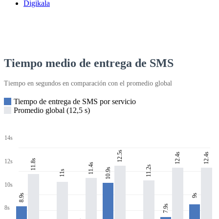
Digikala
Tiempo medio de entrega de SMS
Tiempo en segundos en comparación con el promedio global
Tiempo de entrega de SMS por servicio
Promedio global (12,5 s)
14s
12.5s
12.4s
12.4s
11.8s
12s
11.4s
11.2s
10.9s
11s
10s
8.9s
9s
7.9s
8s