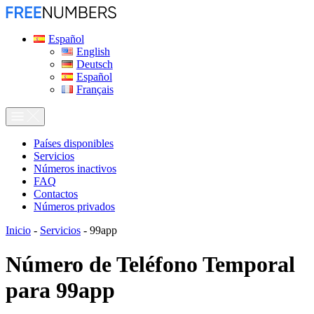
Español
English
Deutsch
Español
Français
Países disponibles
Servicios
Números inactivos
FAQ
Contactos
Números privados
Inicio
-
Servicios
-
99app
Número de Teléfono Temporal
para
99app