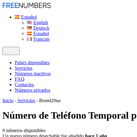
Español
English
Deutsch
Español
Français
Países disponibles
Servicios
Números inactivos
FAQ
Contactos
Números privados
Inicio
-
Servicios
-
Brand20ua
Número de Teléfono Temporal 
9
números disponibles
Un nuevo número desechable fue añadido
hace 1 año
.