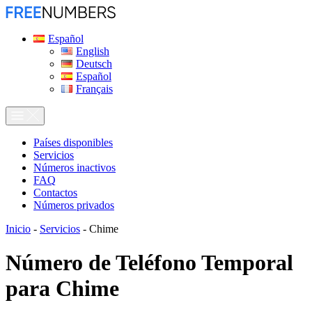
Español
English
Deutsch
Español
Français
Países disponibles
Servicios
Números inactivos
FAQ
Contactos
Números privados
Inicio
-
Servicios
-
Chime
Número de Teléfono Temporal
para
Chime