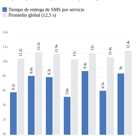
Tiempo de entrega de SMS por servicio
Promedio global (12,5 s)
14s
12.4s
12.2s
11.9s
12s
12s
11.4s
11.2s
11s
10s
9.4s
9s
8.6s
8.3s
8s
6.5s
6.2s
6s
5.6s
4s
2s
0s