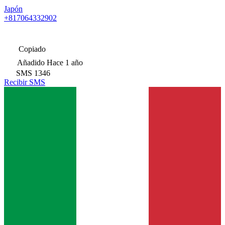
Japón
+817064332902
Copiado
Añadido
Hace 1 año
SMS
1346
Recibir SMS