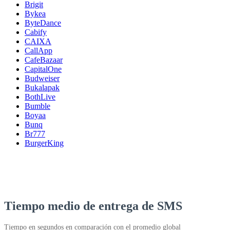
Brigit
Bykea
ByteDance
Cabify
CAIXA
CallApp
CafeBazaar
CapitalOne
Budweiser
Bukalapak
BothLive
Bumble
Boyaa
Bunq
Br777
BurgerKing
Tiempo medio de entrega de SMS
Tiempo en segundos en comparación con el promedio global