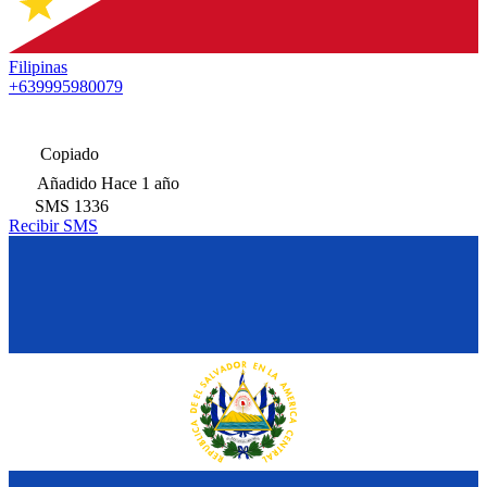
Filipinas
+639995980079
Copiado
Añadido
Hace 1 año
SMS
1336
Recibir SMS