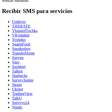
realizar llamadas.
Recibir SMS para servicios
Unilever
THISFATE
VkusnoITochka
VKontakte
Textplus
SnappFood
Sneakerboy
TransferHome
Spryng
Varo
Ssoidnet
Talken
Starbucks
SurveyJunkie
Steam
Ukrnet
TradingView
TalkU
Surveyo24
Vendo