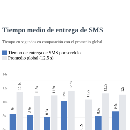
Tiempo medio de entrega de SMS
Tiempo en segundos en comparación con el promedio global
Tiempo de entrega de SMS por servicio
Promedio global (12,5 s)
14s
12.5s
12.4s
12.2s
11.9s
11.8s
12s
12s
11.2s
10.9s
10s
9.4s
8.9s
9s
8.6s
8.3s
8s
6.2s
6s