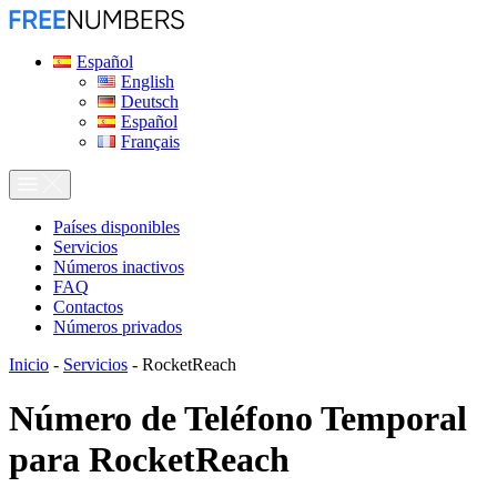
Español
English
Deutsch
Español
Français
Países disponibles
Servicios
Números inactivos
FAQ
Contactos
Números privados
Inicio
-
Servicios
-
RocketReach
Número de Teléfono Temporal
para
RocketReach