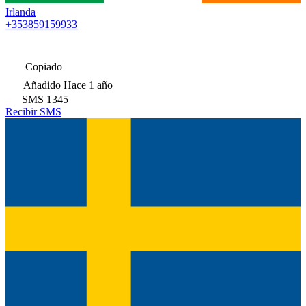
Irlanda
+353859159933
Copiado
Añadido
Hace 1 año
SMS
1345
Recibir SMS