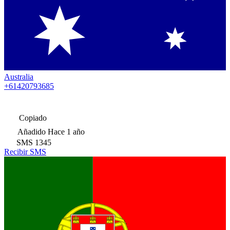
Australia
+61420793685
Copiado
Añadido
Hace 1 año
SMS
1345
Recibir SMS