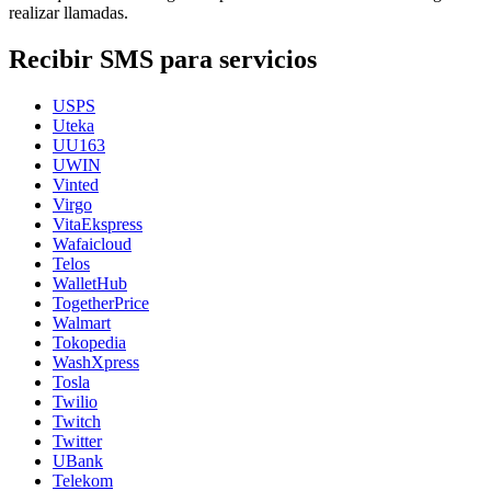
realizar llamadas.
Recibir SMS para servicios
USPS
Uteka
UU163
UWIN
Vinted
Virgo
VitaEkspress
Wafaicloud
Telos
WalletHub
TogetherPrice
Walmart
Tokopedia
WashXpress
Tosla
Twilio
Twitch
Twitter
UBank
Telekom