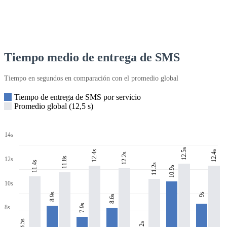
Tiempo medio de entrega de SMS
Tiempo en segundos en comparación con el promedio global
Tiempo de entrega de SMS por servicio
Promedio global (12,5 s)
14s
12.5s
12.4s
12.4s
12.2s
11.8s
12s
11.4s
11.2s
10.9s
10s
8.9s
9s
8.6s
7.9s
8s
6.5s
6.2s