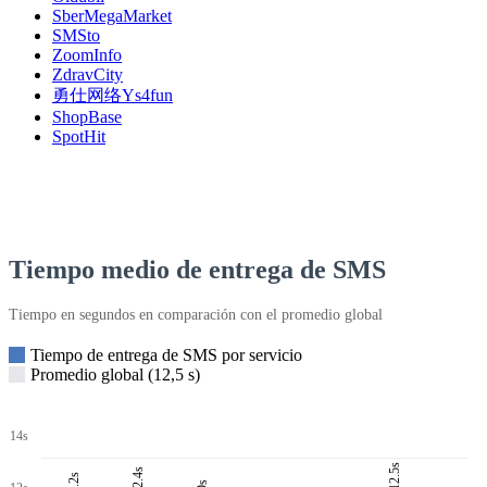
SberMegaMarket
SMSto
ZoomInfo
ZdravCity
勇仕网络Ys4fun
ShopBase
SpotHit
Tiempo medio de entrega de SMS
Tiempo en segundos en comparación con el promedio global
Tiempo de entrega de SMS por servicio
Promedio global (12,5 s)
14s
12.5s
12.4s
12.2s