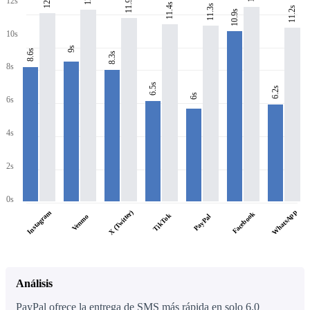
11.9s
12s
11.4s
11.3s
11.2s
10.9s
10s
9s
8.6s
8.3s
8s
6.5s
6.2s
6s
6s
4s
2s
0s
WhatsApp
X (Twitter)
Instagram
Facebook
TikTok
PayPal
Venmo
Análisis
PayPal ofrece la entrega de SMS más rápida en solo 6.0