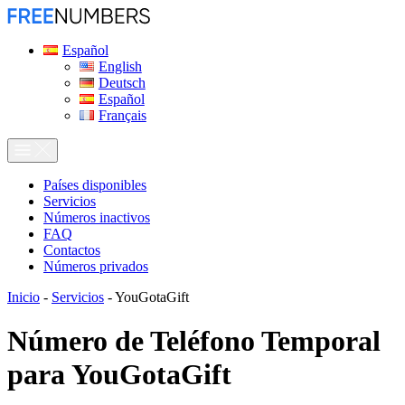
Español
English
Deutsch
Español
Français
Países disponibles
Servicios
Números inactivos
FAQ
Contactos
Números privados
Inicio
-
Servicios
-
YouGotaGift
Número de Teléfono Temporal
para
YouGotaGift