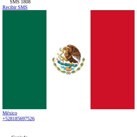
SMS
1808
Recibir SMS
México
+528185697526