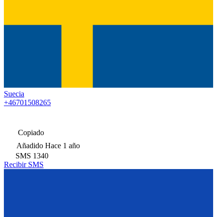
Suecia
+46701508265
Copiado
Añadido
Hace 1 año
SMS
1340
Recibir SMS