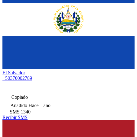
El Salvador
+50370002789
Copiado
Añadido
Hace 1 año
SMS
1340
Recibir SMS