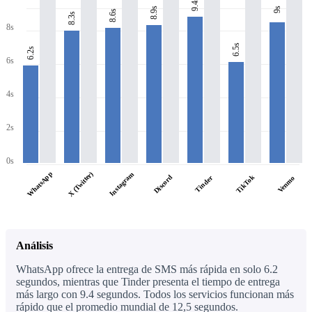
9.4s
8.9s
9s
8.6s
8.3s
8s
6.5s
6.2s
6s
4s
2s
0s
WhatsApp
X (Twitter)
Instagram
Discord
TikTok
Tinder
Venmo
Análisis
WhatsApp ofrece la entrega de SMS más rápida en solo 6.2
segundos, mientras que Tinder presenta el tiempo de entrega
más largo con 9.4 segundos. Todos los servicios funcionan más
rápido que el promedio mundial de 12,5 segundos.