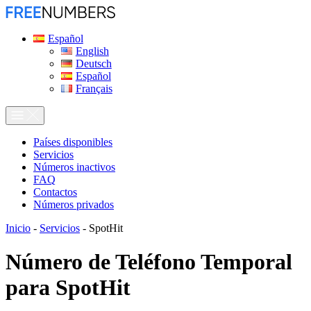
Español
English
Deutsch
Español
Français
Países disponibles
Servicios
Números inactivos
FAQ
Contactos
Números privados
Inicio
-
Servicios
-
SpotHit
Número de Teléfono Temporal
para
SpotHit