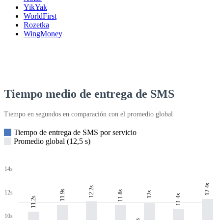
YikYak
WorldFirst
Rozetka
WingMoney
Tiempo medio de entrega de SMS
Tiempo en segundos en comparación con el promedio global
Tiempo de entrega de SMS por servicio
Promedio global (12,5 s)
14s
12.4s
12.2s
11.9s
11.8s
12s
12s
11.4s
11.2s
10s