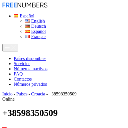
Español
English
Deutsch
Español
Français
Países disponibles
Servicios
Números inactivos
FAQ
Contactos
Números privados
Inicio
-
Países
-
Croacia
-
+38598350509
Online
+38598350509