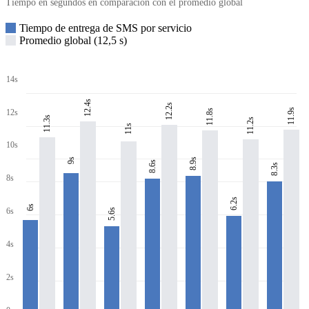
Tiempo en segundos en comparación con el promedio global
Tiempo de entrega de SMS por servicio
Promedio global (12,5 s)
14s
12.4s
12.2s
11.9s
11.8s
12s
11.3s
11.2s
11s
10s
8.9s
9s
8.6s
8.3s
8s
6.2s
6s
6s
5.6s
4s
2s