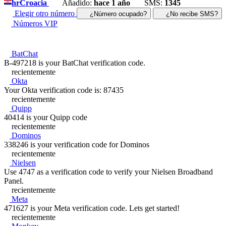
hr
Croacia
Añadido:
hace 1 año
SMS:
1345
Elegir otro número
¿Número ocupado?
¿No recibe SMS?
Números VIP
BatChat
B-497218 is your BatChat verification code.
recientemente
Okta
Your Okta verification code is: 87435
recientemente
Quipp
40414 is your Quipp code
recientemente
Dominos
338246 is your verification code for Dominos
recientemente
Nielsen
Use 4747 as a verification code to verify your Nielsen Broadband
Panel.
recientemente
Meta
471627 is your Meta verification code. Lets get started!
recientemente