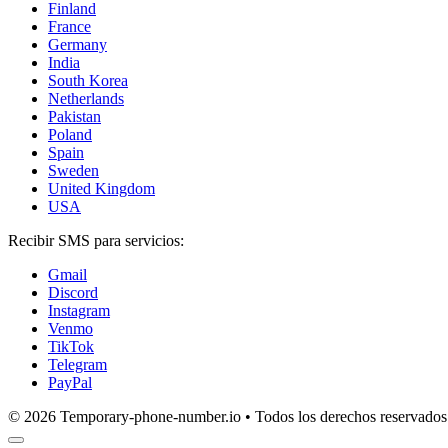
Finland
France
Germany
India
South Korea
Netherlands
Pakistan
Poland
Spain
Sweden
United Kingdom
USA
Recibir SMS para servicios:
Gmail
Discord
Instagram
Venmo
TikTok
Telegram
PayPal
© 2026 Temporary-phone-number.io • Todos los derechos reservados