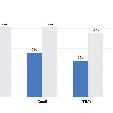
12.4s
12.4s
11.4s
7.9s
6.5s
o
Gmail
TikTok