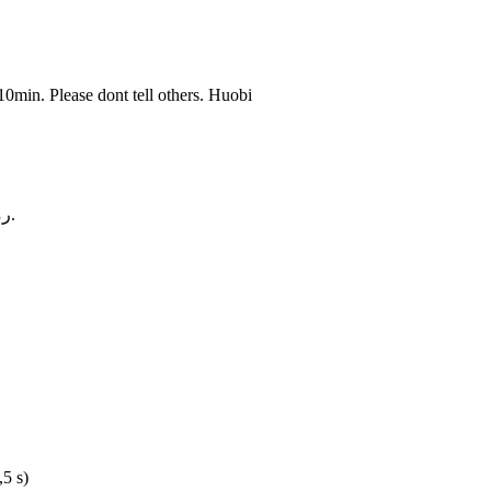
10min. Please dont tell others. Huobi
رمز التأكيد الفريد الخاص بك: 562779. استخدمه لإكمال عملية التسجيل.
5 s)