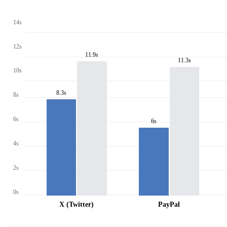
14s
12s
11.9s
11.3s
10s
8.3s
8s
6s
6s
4s
2s
0s
X (Twitter)
PayPal