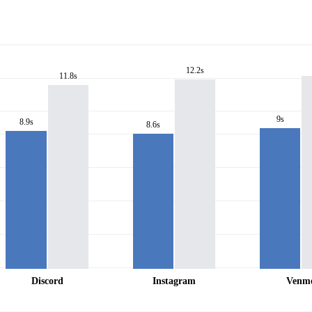
12.2s
11.8s
9s
8.9s
8.6s
Discord
Instagram
Venm