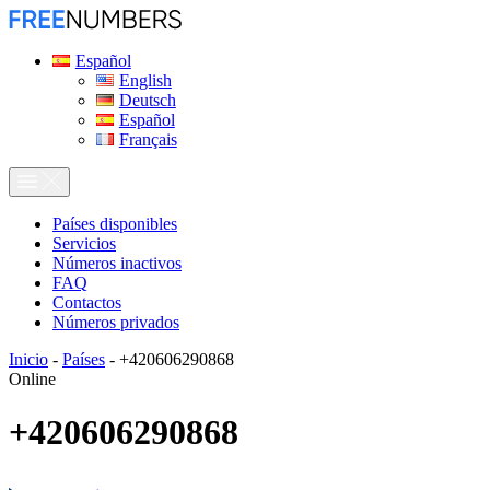
Español
English
Deutsch
Español
Français
Países disponibles
Servicios
Números inactivos
FAQ
Contactos
Números privados
Inicio
-
Países
-
+420606290868
Online
+420606290868