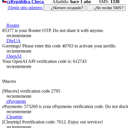
cz
República Checa
Añadido:
hace 1 año
SMS:
1338
Elegir otro número
¿Número ocupado?
¿No recibe SMS?
Routee
85377 is your Routee OTP. Do not share it with anyone.
recientemente
DbrUA
Greetings! Please enter this code 40703 to activate your profile.
recientemente
OpenAI
Your OpenAI API verification code is: 612743
recientemente
99acres
[99acres] verification code 2795
recientemente
ePayments
ePayments: 573269 is your ePayments verification code. Do not disclose
recientemente
Cleartrip
[Cleartrip] #verification code: 7612. Enjoy our services!
recientemente