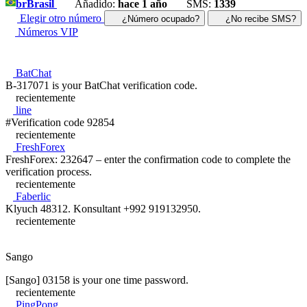
br
Brasil
Añadido:
hace 1 año
SMS:
1339
Elegir otro número
¿Número ocupado?
¿No recibe SMS?
Números VIP
BatChat
B-317071 is your BatChat verification code.
recientemente
line
#Verification code 92854
recientemente
FreshForex
FreshForex: 232647 – enter the confirmation code to complete the
verification process.
recientemente
Faberlic
Klyuch 48312. Konsultant +992 919132950.
recientemente
Sango
[Sango] 03158 is your one time password.
recientemente
PingPong