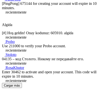
[PingPong] 675144 for creating your account will expire in 10
minutes.
recientemente
Algida
[#] Hoş geldin! Onay kodunuz: 605910. algida
recientemente
Probo
Use 211000 to verify your Probo account.
recientemente
Stoloto
04135 – код Столото. Никому не передавайте его.
recientemente
RosaKhutor
Enter 30462 to activate and open your account. This code will
expire in 10 minutes.
recientemente
Cargar más