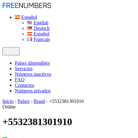
Español
English
Deutsch
Español
Français
Países disponibles
Servicios
Números inactivos
FAQ
Contactos
Números privados
Inicio
-
Países
-
Brasil
-
+5532381301910
Online
+5532381301910