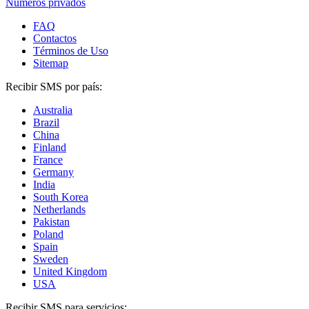
Números privados
FAQ
Contactos
Términos de Uso
Sitemap
Recibir SMS por país:
Australia
Brazil
China
Finland
France
Germany
India
South Korea
Netherlands
Pakistan
Poland
Spain
Sweden
United Kingdom
USA
Recibir SMS para servicios: