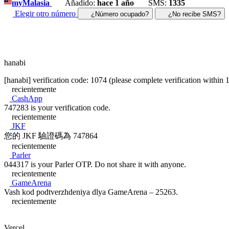
my
Malasia
Añadido:
hace 1 año
SMS:
1335
Elegir otro número
¿Número ocupado?
¿No recibe SMS?
hanabi
[hanabi] verification code: 1074 (please complete verification within 
recientemente
CashApp
747283 is your verification code.
recientemente
JKF
您的 JKF 驗證碼為 747864
recientemente
Parler
044317 is your Parler OTP. Do not share it with anyone.
recientemente
GameArena
Vash kod podtverzhdeniya dlya GameArena – 25263.
recientemente
Vercel