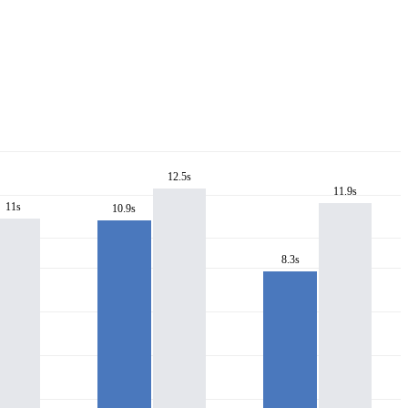
12.5s
11.9s
11s
10.9s
8.3s