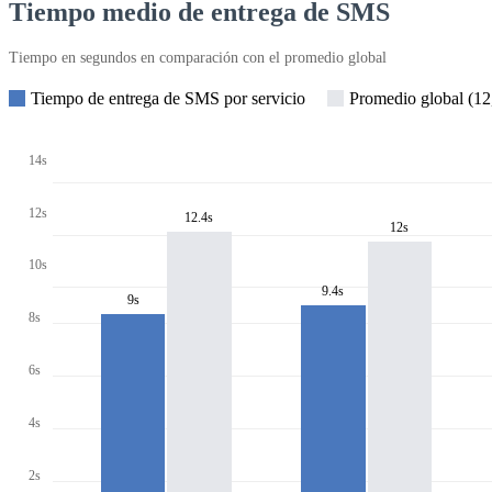
Tiempo medio de entrega de SMS
Tiempo en segundos en comparación con el promedio global
Tiempo de entrega de SMS por servicio
Promedio global (12,
14s
12s
12.4s
12s
10s
9.4s
9s
8s
6s
4s
2s