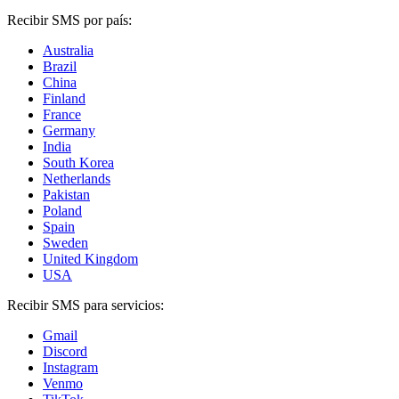
Recibir SMS por país:
Australia
Brazil
China
Finland
France
Germany
India
South Korea
Netherlands
Pakistan
Poland
Spain
Sweden
United Kingdom
USA
Recibir SMS para servicios:
Gmail
Discord
Instagram
Venmo