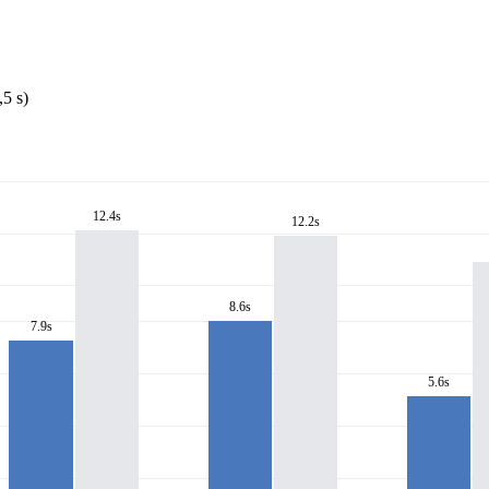
5 s)
12.4s
12.2s
8.6s
7.9s
5.6s