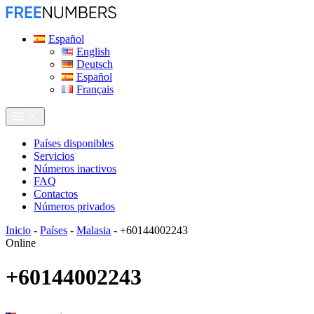
Español
English
Deutsch
Español
Français
Países disponibles
Servicios
Números inactivos
FAQ
Contactos
Números privados
Inicio
-
Países
-
Malasia
-
+60144002243
Online
+60144002243