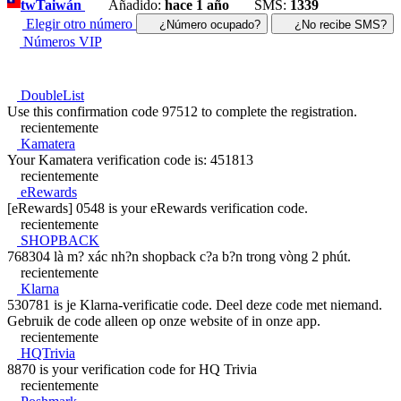
tw
Taiwán
Añadido:
hace 1 año
SMS:
1339
Elegir otro número
¿Número ocupado?
¿No recibe SMS?
Números VIP
DoubleList
Use this confirmation code 97512 to complete the registration.
recientemente
Kamatera
Your Kamatera verification code is: 451813
recientemente
eRewards
[eRewards] 0548 is your eRewards verification code.
recientemente
SHOPBACK
768304 là m? xác nh?n shopback c?a b?n trong vòng 2 phút.
recientemente
Klarna
530781 is je Klarna-verificatie code. Deel deze code met niemand.
Gebruik de code alleen op onze website of in onze app.
recientemente
HQTrivia
8870 is your verification code for HQ Trivia
recientemente