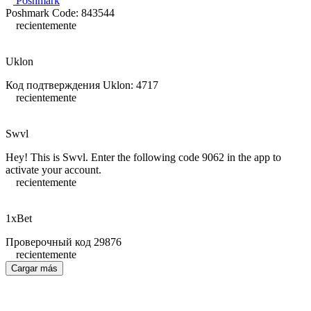
Poshmark
Poshmark Code: 843544
recientemente
Uklon
Код подтверждения Uklon: 4717
recientemente
Swvl
Hey! This is Swvl. Enter the following code 9062 in the app to
activate your account.
recientemente
1xBet
Проверочный код 29876
recientemente
Cargar más