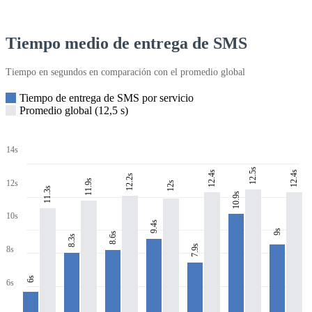
Tiempo medio de entrega de SMS
Tiempo en segundos en comparación con el promedio global
Tiempo de entrega de SMS por servicio
Promedio global (12,5 s)
14s
12.5s
12.4s
12.4s
12.2s
11.9s
12s
12s
11.3s
10.9s
10s
9.4s
9s
8.6s
8.3s
7.9s
8s
6s
6s