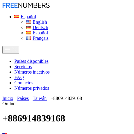
Español
English
Deutsch
Español
Français
Países disponibles
Servicios
Números inactivos
FAQ
Contactos
Números privados
Inicio
-
Países
-
Taiwán
-
+886914839168
Online
+886914839168