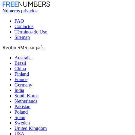
Números privados
FAQ
Contactos
Términos de Uso
Sitemap
Recibir SMS por país:
Australia
Brazil
China
Finland
France
Germany
India
South Korea
Netherlands
Pakistan
Poland
Spain
Sweden
United Kingdom
USA