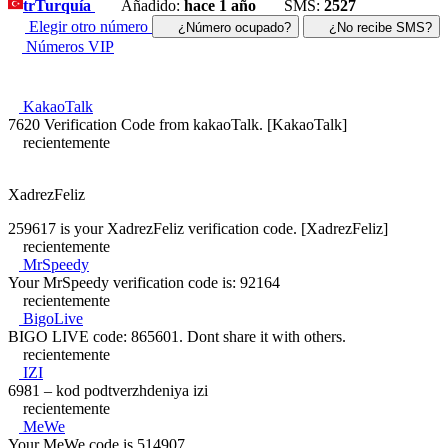
tr
Turquía
Añadido:
hace 1 año
SMS:
2527
Elegir otro número
¿Número ocupado?
¿No recibe SMS?
Números VIP
KakaoTalk
7620 Verification Code from kakaoTalk. [KakaoTalk]
recientemente
XadrezFeliz
259617 is your XadrezFeliz verification code. [XadrezFeliz]
recientemente
MrSpeedy
Your MrSpeedy verification code is: 92164
recientemente
BigoLive
BIGO LIVE code: 865601. Dont share it with others.
recientemente
IZI
6981 – kod podtverzhdeniya izi
recientemente
MeWe
Your MeWe code is 514907.