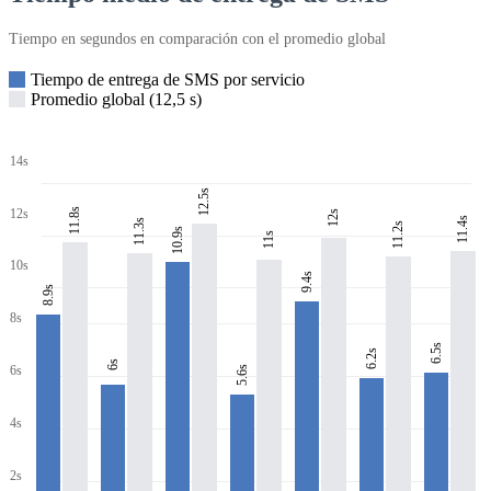
Tiempo en segundos en comparación con el promedio global
Tiempo de entrega de SMS por servicio
Promedio global (12,5 s)
14s
12.5s
11.8s
12s
12s
11.4s
11.3s
11.2s
10.9s
11s
10s
9.4s
8.9s
8s
6.5s
6.2s
6s
6s
5.6s
4s
2s