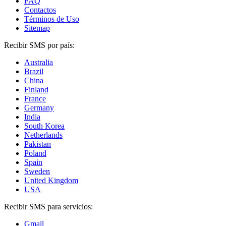
FAQ
Contactos
Términos de Uso
Sitemap
Recibir SMS por país:
Australia
Brazil
China
Finland
France
Germany
India
South Korea
Netherlands
Pakistan
Poland
Spain
Sweden
United Kingdom
USA
Recibir SMS para servicios:
Gmail