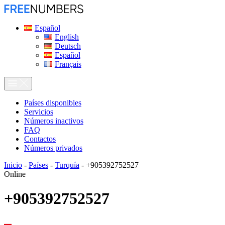
Español
English
Deutsch
Español
Français
Países disponibles
Servicios
Números inactivos
FAQ
Contactos
Números privados
Inicio
-
Países
-
Turquía
-
+905392752527
Online
+905392752527