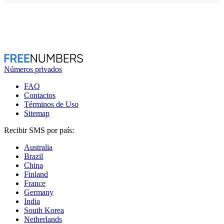
Números privados
FAQ
Contactos
Términos de Uso
Sitemap
Recibir SMS por país:
Australia
Brazil
China
Finland
France
Germany
India
South Korea
Netherlands