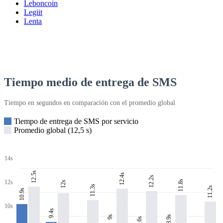
Leboncoin
Legiit
Lenta
Tiempo medio de entrega de SMS
Tiempo en segundos en comparación con el promedio global
Tiempo de entrega de SMS por servicio
Promedio global (12,5 s)
14s
12.5s
12.4s
12.2s
11.8s
12s
12s
11.3s
11.2s
10.9s
10s
9.4s
8.9s
9s
8.6s