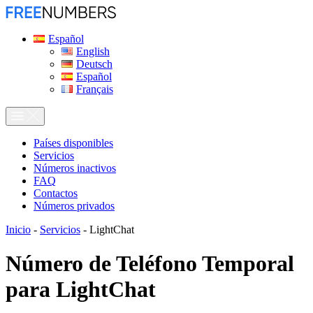
Español
English
Deutsch
Español
Français
Países disponibles
Servicios
Números inactivos
FAQ
Contactos
Números privados
Inicio
-
Servicios
-
LightChat
Número de Teléfono Temporal
para
LightChat