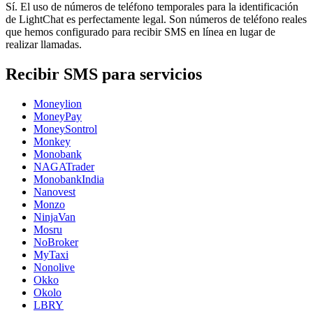
Sí. El uso de números de teléfono temporales para la identificación
de LightChat es perfectamente legal. Son números de teléfono reales
que hemos configurado para recibir SMS en línea en lugar de
realizar llamadas.
Recibir SMS para servicios
Moneylion
MoneyPay
MoneySontrol
Monkey
Monobank
NAGATrader
MonobankIndia
Nanovest
Monzo
NinjaVan
Mosru
NoBroker
MyTaxi
Nonolive
Okko
Okolo
LBRY