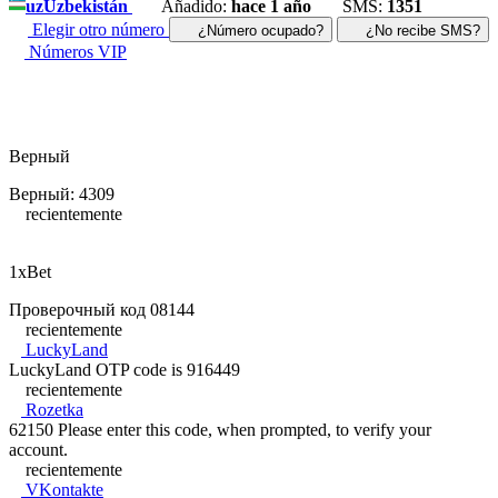
uz
Uzbekistán
Añadido:
hace 1 año
SMS:
1351
Elegir otro número
¿Número ocupado?
¿No recibe SMS?
Números VIP
Верный
Верный: 4309
recientemente
1xBet
Проверочный код 08144
recientemente
LuckyLand
LuckyLand OTP code is 916449
recientemente
Rozetka
62150 Please enter this code, when prompted, to verify your
account.
recientemente
VKontakte