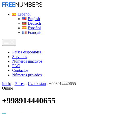
Español
English
Deutsch
Español
Français
Países disponibles
Servicios
Números inactivos
FAQ
Contactos
Números privados
Inicio
-
Países
-
Uzbekistán
-
+998914440655
Online
+998914440655