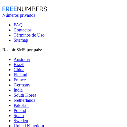
Números privados
FAQ
Contactos
Términos de Uso
Sitemap
Recibir SMS por país:
Australia
Brazil
China
Finland
France
Germany
India
South Korea
Netherlands
Pakistan
Poland
Spain
Sweden
United Kingdom