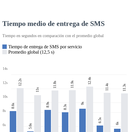
Tiempo medio de entrega de SMS
Tiempo en segundos en comparación con el promedio global
Tiempo de entrega de SMS por servicio
Promedio global (12,5 s)
14s
12.4s
12.2s
11.9s
11.8s
12s
11.4s
11.3s
11s
10s
8.9s
9s
8.6s
8.3s
8s
6.5s
6s
6s
5.6s