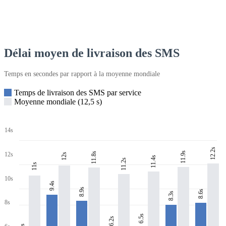
Délai moyen de livraison des SMS
Temps en secondes par rapport à la moyenne mondiale
Temps de livraison des SMS par service
Moyenne mondiale (12,5 s)
14s
12.2s
11.9s
11.8s
12s
12s
11.4s
11.2s
11s
10s
9.4s
8.9s
8.6s
8.3s
8s
6.5s
6.2s