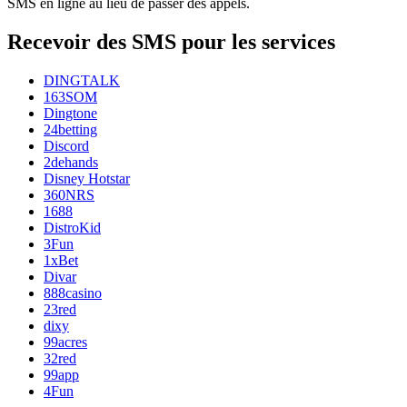
SMS en ligne au lieu de passer des appels.
Recevoir des SMS pour les services
DINGTALK
163SOM
Dingtone
24betting
Discord
2dehands
Disney Hotstar
360NRS
1688
DistroKid
3Fun
1xBet
Divar
888casino
23red
dixy
99acres
32red
99app
4Fun