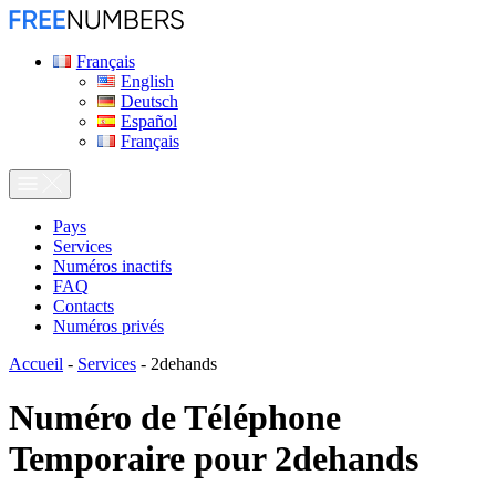
Français
English
Deutsch
Español
Français
Pays
Services
Numéros inactifs
FAQ
Contacts
Numéros privés
Accueil
-
Services
-
2dehands
Numéro de Téléphone
Temporaire pour
2dehands