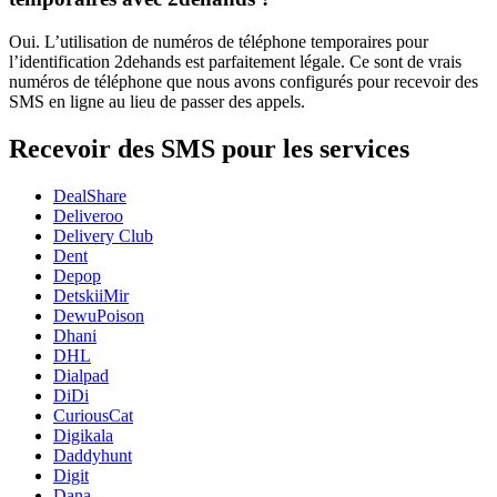
Oui. L’utilisation de numéros de téléphone temporaires pour
l’identification 2dehands est parfaitement légale. Ce sont de vrais
numéros de téléphone que nous avons configurés pour recevoir des
SMS en ligne au lieu de passer des appels.
Recevoir des SMS pour les services
DealShare
Deliveroo
Delivery Club
Dent
Depop
DetskiiMir
DewuPoison
Dhani
DHL
Dialpad
DiDi
CuriousCat
Digikala
Daddyhunt
Digit
Dana