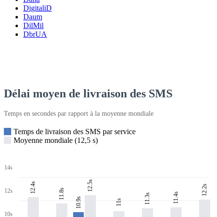
DigitaliD
Daum
DilMil
DbrUA
Délai moyen de livraison des SMS
Temps en secondes par rapport à la moyenne mondiale
Temps de livraison des SMS par service
Moyenne mondiale (12,5 s)
14s
12.5s
12.4s
12.2s
11.8s
12s
11.4s
11.3s
10.9s
11s
10s