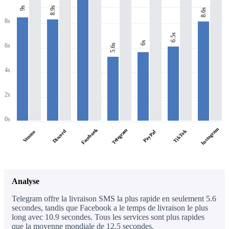
8.9s
9s
8.6s
8s
6.5s
6s
6s
5.6s
4s
2s
0s
Instagram
Facebook
Telegram
Discord
TikTok
PayPal
Venmo
Analyse
Telegram offre la livraison SMS la plus rapide en seulement 5.6
secondes, tandis que Facebook a le temps de livraison le plus
long avec 10.9 secondes. Tous les services sont plus rapides
que la moyenne mondiale de 12,5 secondes.