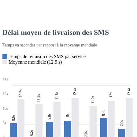
Délai moyen de livraison des SMS
Temps en secondes par rapport à la moyenne mondiale
Temps de livraison des SMS par service
Moyenne mondiale (12,5 s)
14s
12.4s
12.4s
12.2s
11.8s
12s
12s
11.4s
11.2s
10s
9.4s
8.9s
9s
8.6s
7.9s
8s
6.5s
6.2s