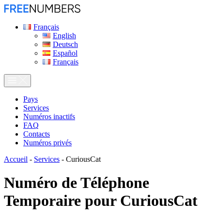
Français
English
Deutsch
Español
Français
Pays
Services
Numéros inactifs
FAQ
Contacts
Numéros privés
Accueil
-
Services
-
CuriousCat
Numéro de Téléphone
Temporaire pour
CuriousCat