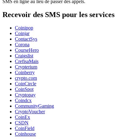
SMS en ligne au lieu de passer des appels.
Recevoir des SMS pour les services
Coinipop
Coinjar
ContactSys
Corona
CourseHero
Craigslist
CrefisaMais
Crypterium
Coinberry
crypto.com
CoinCircle
CoinSpot
Cryptopay
Coindcx
CommunityGaming
CryptoVoucher
CoinEx
CSDN
CoinField
Coinhouse