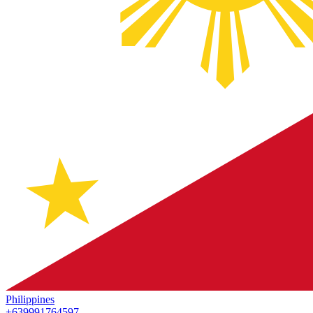
Philippines
+639991764597