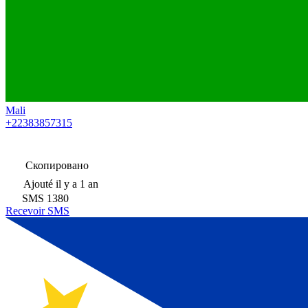
Mali
+22383857315
Скопировано
Ajouté
il y a 1 an
SMS
1380
Recevoir SMS