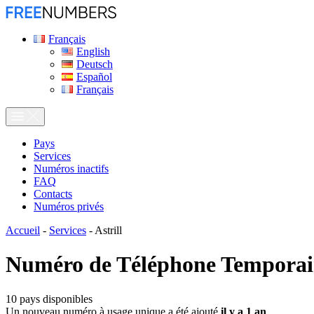
Français
English
Deutsch
Español
Français
Pays
Services
Numéros inactifs
FAQ
Contacts
Numéros privés
Accueil
-
Services
-
Astrill
Numéro de Téléphone Temporai
10
pays disponibles
Un nouveau numéro à usage unique a été ajouté
il y a 1 an
.