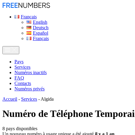
Français
English
Deutsch
Español
Français
Pays
Services
Numéros inactifs
FAQ
Contacts
Numéros privés
Accueil
-
Services
-
Algida
Numéro de Téléphone Temporai
8
pays disponibles
Un nouveau numéro à usage unique a été ajouté
il y a 1 an
.