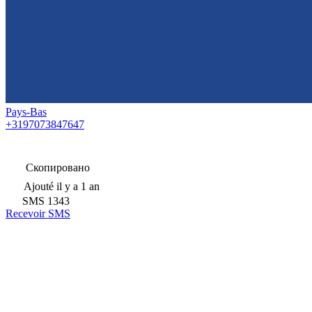
Pays-Bas
+3197073847647
Скопировано
Ajouté
il y a 1 an
SMS
1343
Recevoir SMS