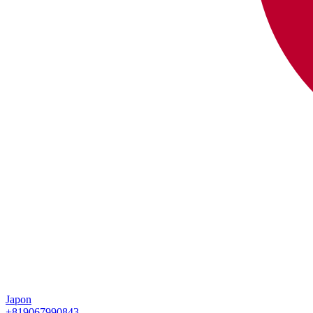
Japon
+819067990843